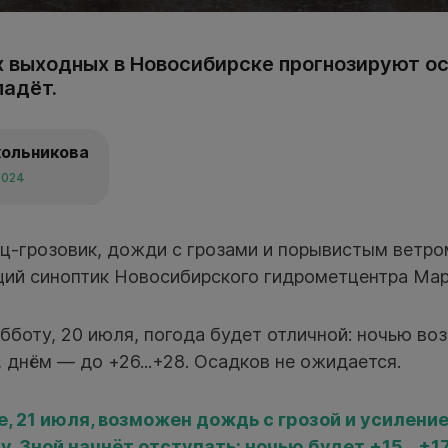
 выходных в Новосибирске прогнозируют ос
падёт.
кольникова
2024
ц-грозовик, дожди с грозами и порывистым ветром
ий синоптик Новосибирского гидрометцентра Мар
убботу, 20 июля, погода будет отличной: ночью во
в, днём — до +26...+28. Осадков не ожидается.
е, 21 июля, возможен дождь с грозой и усиление
. Зной начнёт отступать: ночью будет +15...+17