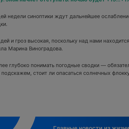
ей недели синоптики ждут дальнейшее ослаблени
ки.
дей и гроз высокая, поскольку над нами находитс
ила Марина Виноградова.
лее глубоко понимать погодные сводки — обязате
 подскажем, стоит ли опасаться солнечных флокк
Главные новости из жизн