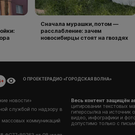
Сначала мурашки, потом —
ойки:
расслабление: зачем
тора
новосибирцы стоят на гвоздях
О ПРОЕКТЕ
РАДИО «ГОРОДСКАЯ ВОЛНА»
6+
кие новости»
Весь контент защищён а
цитировании текстовых м
ой службой по надзору в
гиперссылка на источник 
видео, инфографики и фот
и массовых коммуникаций
допустимо только с письм
№ ФС77-89763 от 08 июля