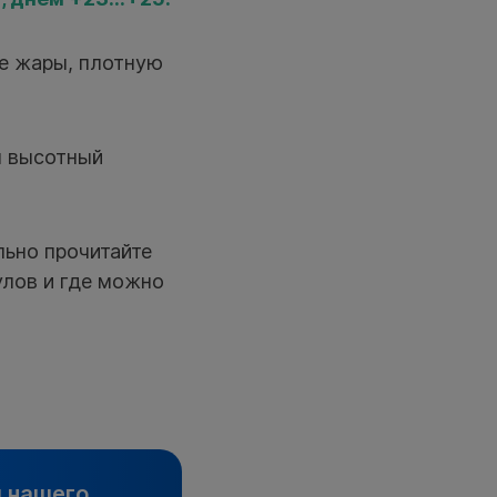
е жары, плотную
я высотный
льно прочитайте
улов и где можно
и нашего