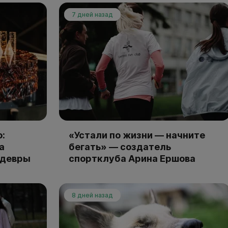
7 дней назад
:
«Устали по жизни — начните
а
бегать» — создатель
едевры
спортклуба Арина Ершова
8 дней назад