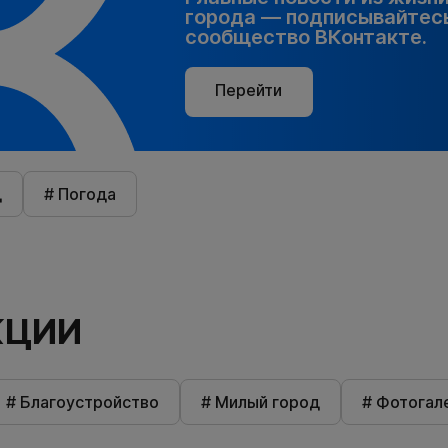
города — подписывайтесь
сообщество ВКонтакте.
Перейти
д
# Погода
КЦИИ
# Благоустройство
# Милый город
# Фотогал