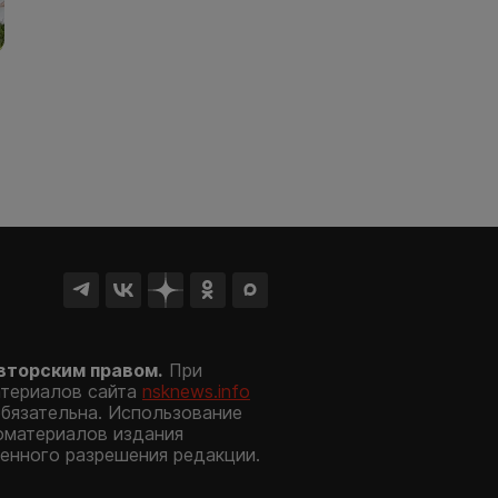
вторским правом.
При
атериалов сайта
nsknews.info
обязательна. Использование
оматериалов издания
енного разрешения редакции.