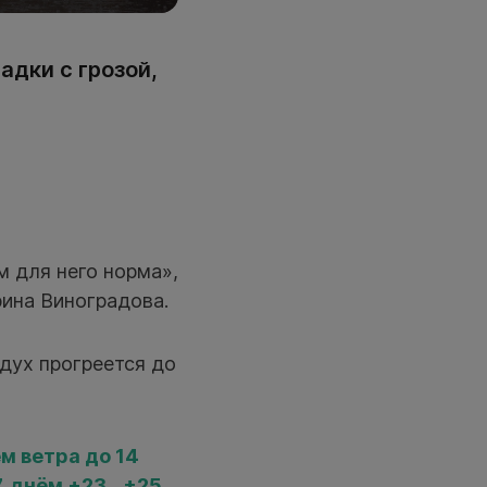
адки с грозой,
 для него норма»,
ина Виноградова.
здух прогреется до
м ветра до 14
, днём +23...+25.