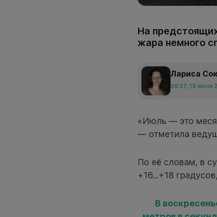
На предстоящих
жара немного с
Лариса Со
09:27, 19 июля 
«Июль — это меся
— отметила ведущ
По её словам, в с
+16...+18 градусо
В воскресень
метров в секунду