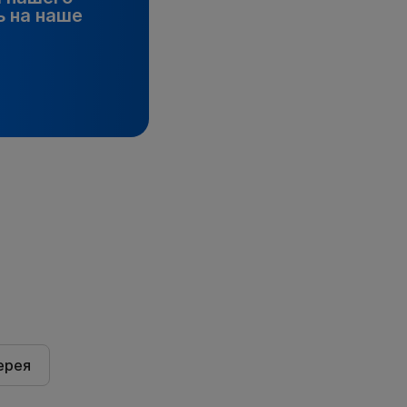
 на наше
ерея