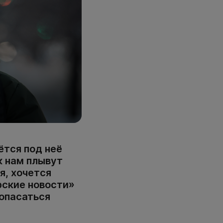
ётся под неё
к нам плывут
я, хочется
рские новости»
 опасаться