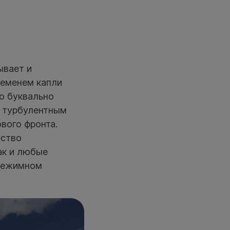
ывает и
ременем капли
ю буквально
с турбулентным
вого фронта.
ество
ак и любые
 режимном