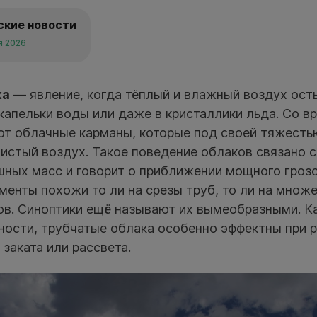
ские новости
я 2026
ка
— явление, когда тёплый и влажный воздух ост
капельки воды или даже в кристаллики льда. Со в
ют облачные карманы, которые под своей тяжесть
истый воздух. Такое поведение облаков связано 
ных масс и говорит о приближении мощного грозо
менты похожи то ли на срезы труб, то ли на множ
в. Синоптики ещё называют их вымеобразными. К
ности, трубчатые облака особенно эффектны при
 заката или рассвета.