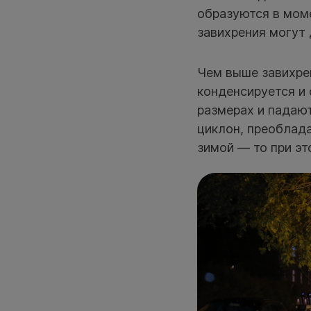
образуются в моме
завихрения могут 
Чем выше завихрен
конденсируется и 
размерах и падают
циклон, преоблада
зимой — то при э