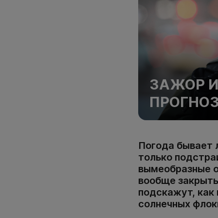
ЗАЖОР И
ПРОГНО
Погода бывает л
только подстраи
вымеобразные об
вообще закрыть
подскажут, как
солнечных флок