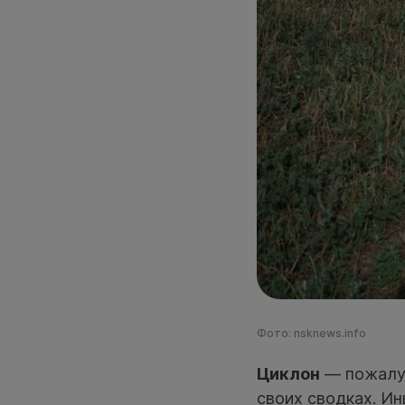
Фото: nsknews.info
Циклон
— пожалуй
своих сводках. И