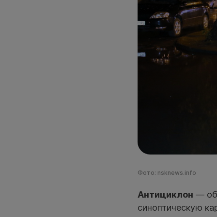
Фото: nsknews.info
Антициклон
— обл
синоптическую кар