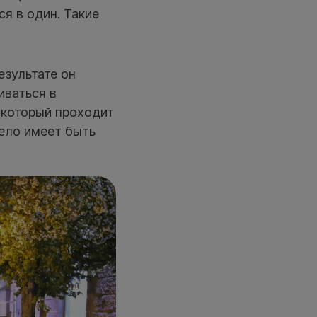
я в один. Такие
езультате он
иваться в
 который проходит
дело имеет быть