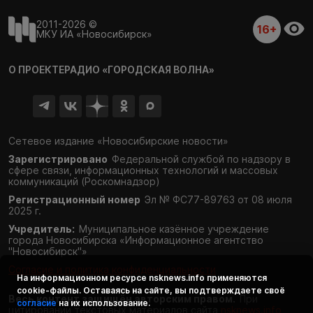
2011-2026 ©
16+
МКУ ИА «Новосибирск»
О ПРОЕКТЕ
РАДИО «ГОРОДСКАЯ ВОЛНА»
Сетевое издание «Новосибирские новости»
Зарегистрировано
Федеральной службой по надзору в
сфере связи,
информационных технологий и массовых
коммуникаций (Роскомнадзор)
Регистрационный номер
Эл № ФС77-89763 от 08 июля
2025 г.
Учредитель:
Муниципальное казённое учреждение
города Новосибирска «Информационное агентство
"Новосибирск"»
Согласие и политика конфиденциальности
На информационном ресурсе
nsknews.info
применяются
cookie-файлы. Оставаясь на сайте, вы подтверждаете своё
Весь контент защищён авторским правом.
При
согласие
на их использование.
цитировании текстовых материалов сайта
nsknews.info