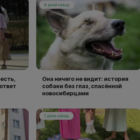
8 дней назад
есть,
Она ничего не видит: история
 ответ
собаки без глаз, спасённой
новосибирцами
1 день назад