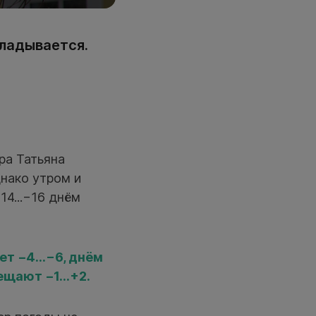
кладывается.
ра Татьяна
днако утром и
4...−16 днём
т −4...−6, днём
щают −1...+2.