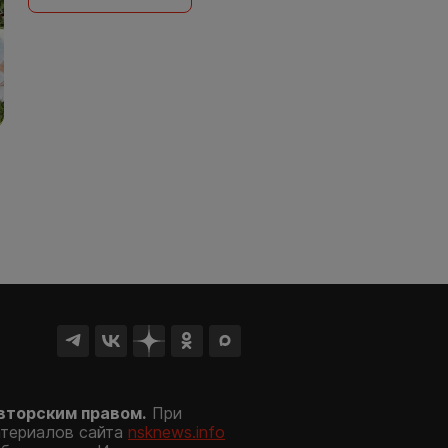
вторским правом.
При
атериалов сайта
nsknews.info