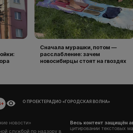
Сначала мурашки, потом —
ойки:
расслабление: зачем
тора
новосибирцы стоят на гвоздях
О ПРОЕКТЕ
РАДИО «ГОРОДСКАЯ ВОЛНА»
6+
кие новости»
Весь контент защищён а
цитировании текстовых м
ой службой по надзору в