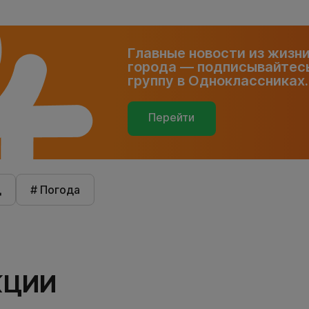
Главные новости из жизн
города — подписывайтесь
группу в Одноклассниках.
Перейти
д
# Погода
КЦИИ