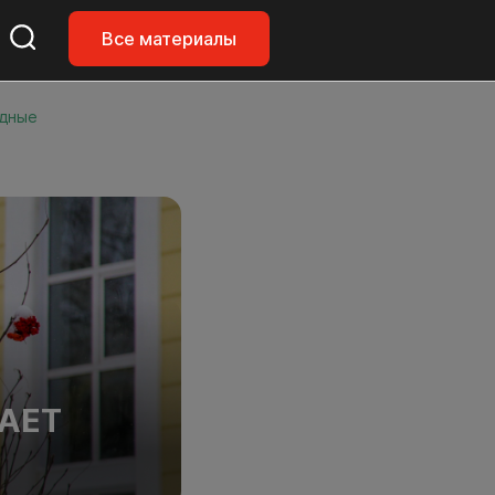
Все материалы
одные
АЕТ
Е