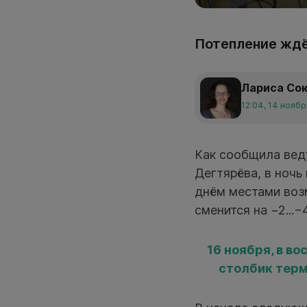
Потепление ждё
Лариса Со
12:04, 14 нояб
Как сообщила вед
Дегтярёва, в ночь
днём местами воз
сменится на −2...−4
16 ноября, в в
столбик терм