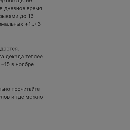
ер погоды не
 в дневное время
рывами до 16
имальных +1...+3
дается.
та декада теплее
 –15 в ноябре
льно прочитайте
улов и где можно