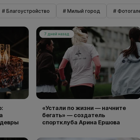
# Благоустройство
# Милый город
# Фотогал
7 дней назад
:
«Устали по жизни — начните
а
бегать» — создатель
едевры
спортклуба Арина Ершова