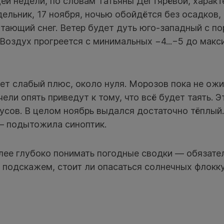
й недели, по словам Татьяны Дегтярёвой, характ
дельник, 17 ноября, ночью обойдётся без осадков,
тающий снег. Ветер будет дуть юго-западный с по
 Воздух прогреется с минимальных −4...−5 до макс
ет слабый плюс, около нуля. Морозов пока не ожи
ели опять приведут к тому, что всё будет таять. Э
усов. В целом ноябрь выдался достаточно тёплый.
 — подытожила синоптик.
лее глубоко понимать погодные сводки — обязате
 подскажем, стоит ли опасаться солнечных флокк