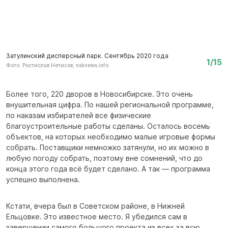
Затулинский дисперсный парк. Сентябрь 2020 года
З
1/15
Фото: Ростислав Нетисов, nsknews.info
Фо
Более того, 220 дворов в Новосибирске. Это очень
внушительная цифра. По нашей региональной программе,
по наказам избирателей все физические
благоустроительные работы сделаны. Осталось восемь
объектов, на которых необходимо малые игровые формы
собрать. Поставщики немножко затянули, но их можно в
любую погоду собрать, поэтому вне сомнений, что до
конца этого года всё будет сделано. А так — программа
успешно выполнена.
Кстати, вчера был в Советском районе, в Нижней
Ельцовке. Это известное место. Я убедился сам в
завершении самого большого проекта из всех за всю