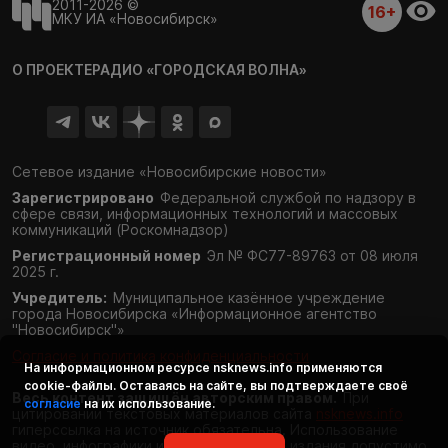
2011-2026 ©
16+
МКУ ИА «Новосибирск»
О ПРОЕКТЕ
РАДИО «ГОРОДСКАЯ ВОЛНА»
Сетевое издание «Новосибирские новости»
Зарегистрировано
Федеральной службой по надзору в
сфере связи,
информационных технологий и массовых
коммуникаций (Роскомнадзор)
Регистрационный номер
Эл № ФС77-89763 от 08 июля
2025 г.
Учредитель:
Муниципальное казённое учреждение
города Новосибирска «Информационное агентство
"Новосибирск"»
Согласие и политика конфиденциальности
На информационном ресурсе
nsknews.info
применяются
cookie-файлы. Оставаясь на сайте, вы подтверждаете своё
Весь контент защищён авторским правом.
При
согласие
на их использование.
цитировании текстовых материалов сайта
nsknews.info
гиперссылка на источник обязательна. Использование
видео, инфографики и фотоматериалов издания допустимо