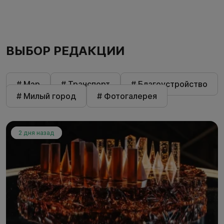
ВЫБОР РЕДАКЦИИ
# Мэр
# Транспорт
# Благоустройство
# Милый город
# Фотогалерея
2 дня назад