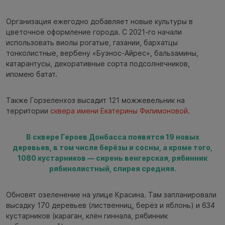
Организация ежегодно добавляет новые культуры в
цветочное оформление города. С 2021-го начали
использовать виолы рогатые, газании, бархатцы
тонколистные, вербену «Буэнос-Айрес», бальзамины,
катарантусы, декоративные сорта подсолнечников,
ипомею батат.
Также Горзеленхоз высадит 121 можжевельник на
территории
сквера имени Екатерины Филимоновой
.
В сквере Героев Донбасса появятся 19 новых
деревьев, в том числе берёзы и сосны, а кроме того,
1080 кустарников — сирень венгерская, рябинник
рябинолистный, спирея средняя.
Обновят озеленение на улице Красина. Там запланировали
высадку 170 деревьев (лиственниц, берёз и яблонь) и 634
кустарников (караган, клён гиннала, рябинник