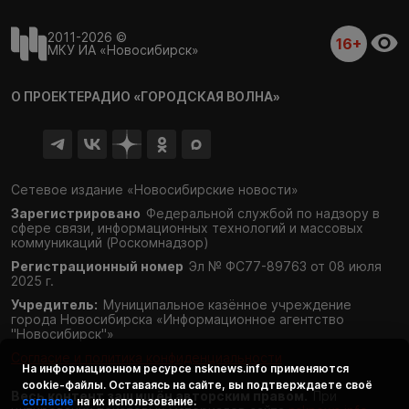
2011-2026 ©
16+
МКУ ИА «Новосибирск»
О ПРОЕКТЕ
РАДИО «ГОРОДСКАЯ ВОЛНА»
Сетевое издание «Новосибирские новости»
Зарегистрировано
Федеральной службой по надзору в
сфере связи,
информационных технологий и массовых
коммуникаций (Роскомнадзор)
Регистрационный номер
Эл № ФС77-89763 от 08 июля
2025 г.
Учредитель:
Муниципальное казённое учреждение
города Новосибирска «Информационное агентство
"Новосибирск"»
Согласие и политика конфиденциальности
На информационном ресурсе
nsknews.info
применяются
cookie-файлы. Оставаясь на сайте, вы подтверждаете своё
Весь контент защищён авторским правом.
При
согласие
на их использование.