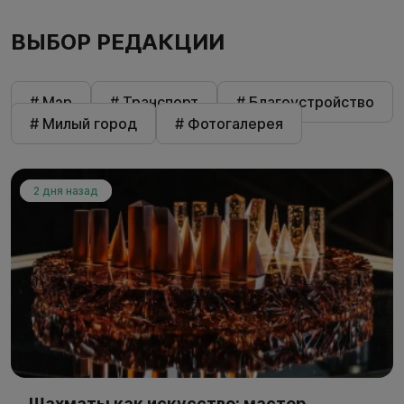
ВЫБОР РЕДАКЦИИ
# Мэр
# Транспорт
# Благоустройство
# Милый город
# Фотогалерея
2 дня назад
Шахматы как искусство: мастер