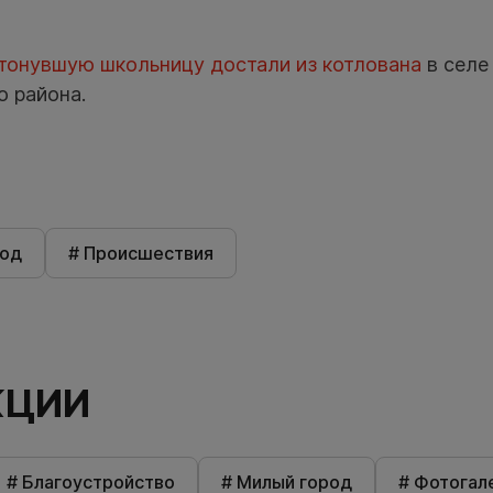
тонувшую школьницу достали из котлована
в селе
о района.
род
# Происшествия
КЦИИ
# Благоустройство
# Милый город
# Фотогал