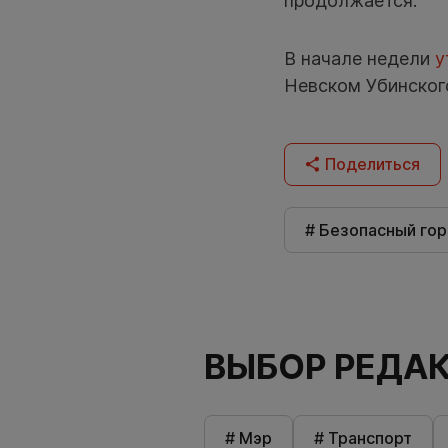
продолжается.
В начале недели
у
Невском Убинског
Поделиться
# Безопасный го
ВЫБОР РЕДА
# Мэр
# Транспорт