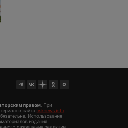
вторским правом.
При
атериалов сайта
nsknews.info
обязательна. Использование
оматериалов издания
енного разрешения редакции.