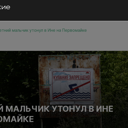
етний мальчик утонул в Ине на Первомайке
Й МАЛЬЧИК УТОНУЛ В ИНЕ
ОМАЙКЕ