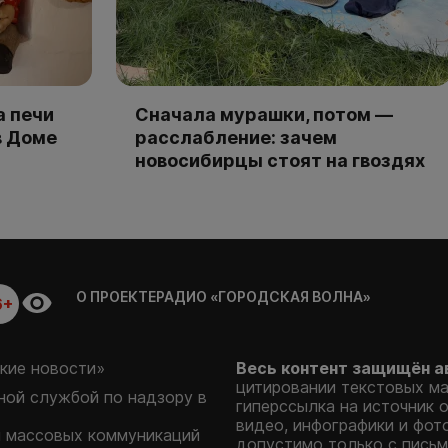
а печи
Сначала мурашки, потом —
в Доме
расслабление: зачем
новосибирцы стоят на гвоздях
О ПРОЕКТЕ
РАДИО «ГОРОДСКАЯ ВОЛНА»
6+
кие новости»
Весь контент защищён а
цитировании текстовых м
ой службой по надзору в
гиперссылка на источник 
видео, инфографики и фот
и массовых коммуникаций
допустимо только с письм