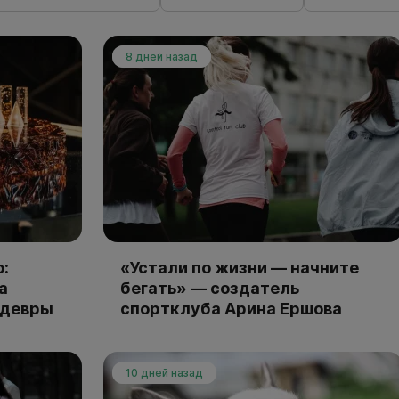
8 дней назад
:
«Устали по жизни — начните
а
бегать» — создатель
едевры
спортклуба Арина Ершова
10 дней назад