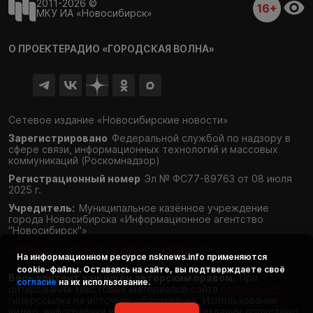
2011-2026 ©
16+
МКУ ИА «Новосибирск»
О ПРОЕКТЕ
РАДИО «ГОРОДСКАЯ ВОЛНА»
Сетевое издание «Новосибирские новости»
Зарегистрировано
Федеральной службой по надзору в
сфере связи,
информационных технологий и массовых
коммуникаций (Роскомнадзор)
Регистрационный номер
Эл № ФС77-89763 от 08 июля
2025 г.
Учредитель:
Муниципальное казённое учреждение
города Новосибирска «Информационное агентство
"Новосибирск"»
Согласие и политика конфиденциальности
На информационном ресурсе
nsknews.info
применяются
cookie-файлы. Оставаясь на сайте, вы подтверждаете своё
Весь контент защищён авторским правом.
При
согласие
на их использование.
цитировании текстовых материалов сайта
nsknews.info
гиперссылка на источник обязательна. Использование
видео, инфографики и фотоматериалов издания допустимо