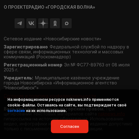
О ПРОЕКТЕ
РАДИО «ГОРОДСКАЯ ВОЛНА»
Сетевое издание «Новосибирские новости»
Зарегистрировано
Федеральной службой по надзору в
сфере связи,
информационных технологий и массовых
коммуникаций (Роскомнадзор)
Регистрационный номер
Эл № ФС77-89763 от 08 июля
2025 г.
Учредитель:
Муниципальное казённое учреждение
города Новосибирска «Информационное агентство
"Новосибирск"»
Согласие и политика конфиденциальности
На информационном ресурсе
nsknews.info
применяются
cookie-файлы. Оставаясь на сайте, вы подтверждаете своё
Весь контент защищён авторским правом.
При
согласие
на их использование.
цитировании текстовых материалов сайта
nsknews.info
гиперссылка на источник обязательна. Использование
видео, инфографики и фотоматериалов издания допустимо
Согласен
только с письменного разрешения редакции.