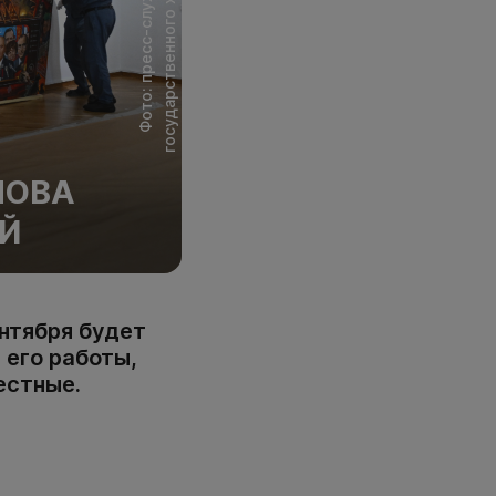
НОВА
Й
нтября будет
 его работы,
естные.