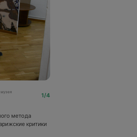
 музея
Фото: пресс-служба Н
1/4
ного метода
парижские критики