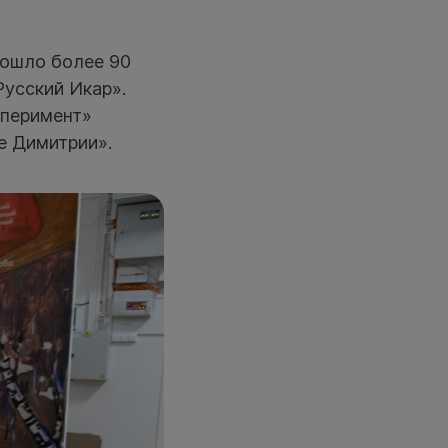
вошло более 90
усский Икар».
сперимент»
е Димитрии».