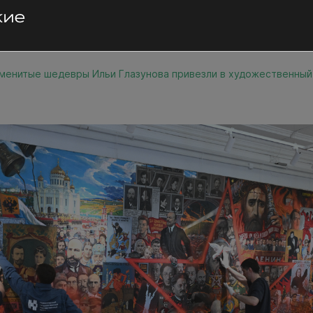
менитые шедевры Ильи Глазунова привезли в художественный