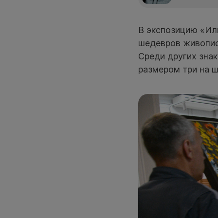
В экспозицию «Ил
шедевров живопис
Среди других зна
размером три на ш