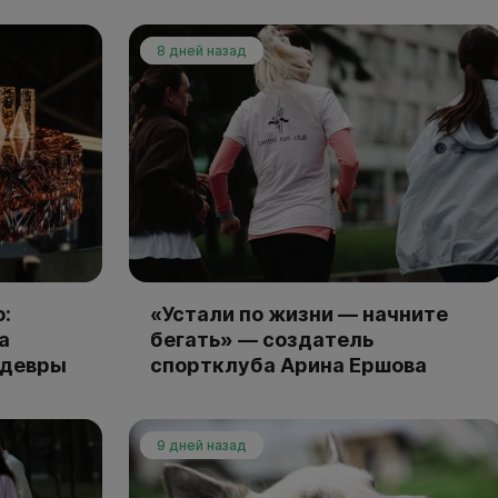
8 дней назад
:
«Устали по жизни — начните
а
бегать» — создатель
едевры
спортклуба Арина Ершова
9 дней назад