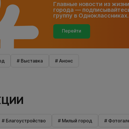
Главные новости из жизн
города — подписывайтесь
группу в Одноклассниках.
Перейти
од
# Выставка
# Анонс
КЦИИ
# Благоустройство
# Милый город
# Фотогал