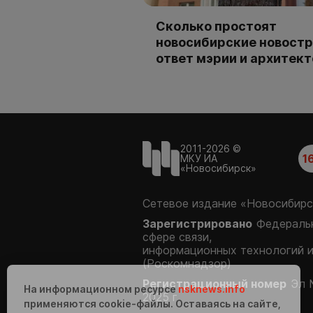
Сколько простоят
новосибирские новостр
ответ мэрии и архитек
2011-2026 ©
1
МКУ ИА
«Новосибирск»
Сетевое издание «Новосибирс
Зарегистрировано
Федеральн
сфере связи,
информационных технологий 
(Роскомнадзор)
Регистрационный номер
Эл 
На информационном ресурсе
nsknews.info
2025 г.
применяются cookie-файлы. Оставаясь на сайте,