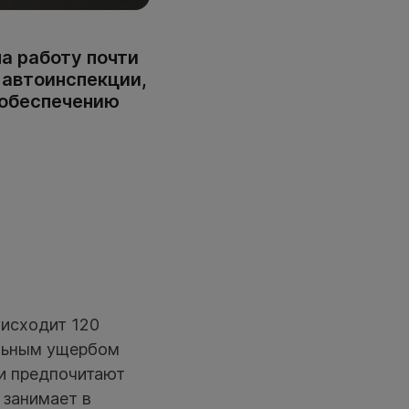
а работу почти
 автоинспекции,
 обеспечению
оисходит 120
альным ущербом
ли предпочитают
 занимает в