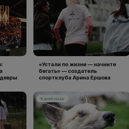
:
«Устали по жизни — начните
а
бегать» — создатель
едевры
спортклуба Арина Ершова
8 дней назад