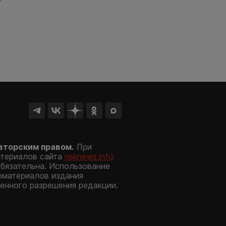
вторским правом.
При
атериалов сайта
nsknews.info
обязательна. Использование
оматериалов издания
енного разрешения редакции.