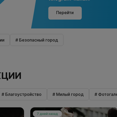
Перейти
ии
# Безопасный город
КЦИИ
# Благоустройство
# Милый город
# Фотогал
7 дней назад