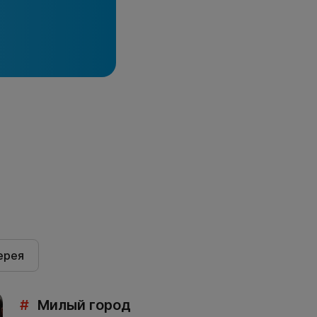
ерея
#
Милый город