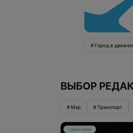
# Город в движен
ВЫБОР РЕДА
# Мэр
# Транспорт
1 день назад