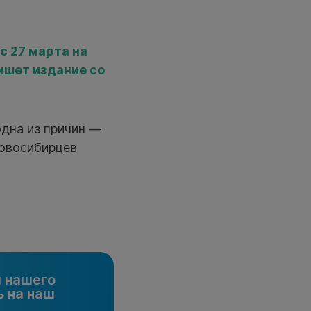
с 27 марта на
ишет издание со
одна из причин —
новосибирцев
и нашего
 на наш