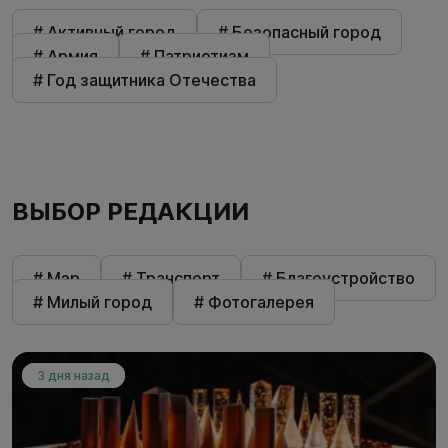
# Активный город
# Безопасный город
# Армия
# Патриотизм
# Год защитника Отечества
ВЫБОР РЕДАКЦИИ
# Мэр
# Транспорт
# Благоустройство
# Милый город
# Фотогалерея
3 дня назад