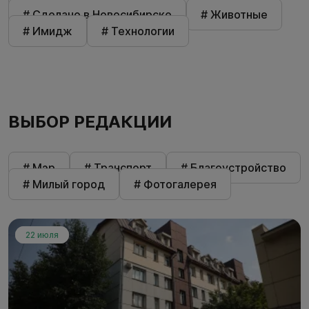
# Сделано в Новосибирске
# Животные
# Имидж
# Технологии
ВЫБОР РЕДАКЦИИ
# Мэр
# Транспорт
# Благоустройство
# Милый город
# Фотогалерея
22 июля