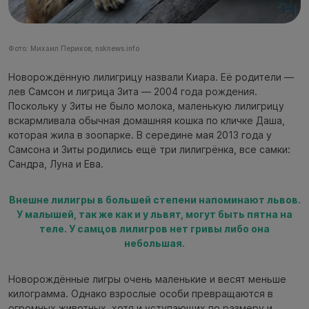
Фото: Михаил Периков, nsknews.info
Новорождённую лилигрицу назвали Киара. Её родители —
лев Самсон и лигрица Зита — 2004 года рождения.
Поскольку у Зиты не было молока, маленькую лилигрицу
вскармливала обычная домашняя кошка по кличке Даша,
которая жила в зоопарке. В середине мая 2013 года у
Самсона и Зиты родились ещё три лилигрёнка, все самки:
Сандра, Луна и Ева.
Внешне лилигры в большей степени напоминают львов.
У малышей, так же как и у львят, могут быть пятна на
теле. У самцов лилигров нет гривы либо она
небольшая.
Новорождённые лигры очень маленькие и весят меньше
килограмма. Однако взрослые особи превращаются в
огромных животных, хотя и уступающих по размеру и