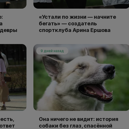
:
«Устали по жизни — начните
а
бегать» — создатель
едевры
спортклуба Арина Ершова
9 дней назад
есть,
Она ничего не видит: история
 ответ
собаки без глаз, спасённой