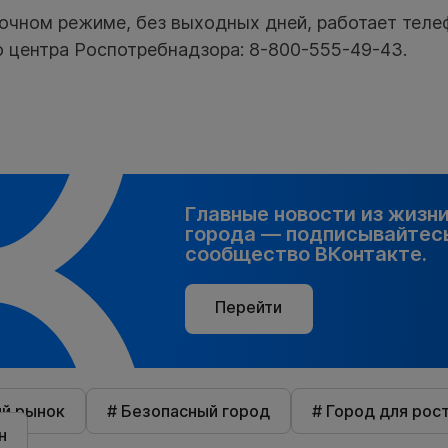
точном режиме, без выходных дней, работает теле
о центра Роспотребнадзора: 8-800-555-49-43.
Главные новости из жизн
города — подписывайтесь
сообщество ВКонтакте.
Перейти
ий рынок
# Безопасный город
# Город для рос
н