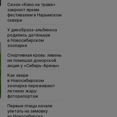
Сезон «Кино на траве»
закроют ярким
фестивалем в Нарымском
сквере
У дикобраза-альбиноса
родились детёныши
в Новосибирском
зоопарке
Спортивная кровь: ливень
не помешал донорской
акции у «Сибирь-Арены»
Как звери
в Новосибирском
зоопарке переживают
летнюю жару:
фоторепортаж
Первые птицы начали
улетать на зимовку
из Новосибирска