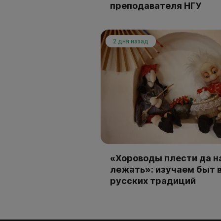
преподавателя НГУ
2 дня назад
«Хороводы плести да н
лежать»: изучаем быт 
русских традиций