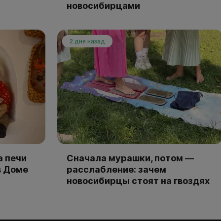
новосибирцами
2 дня назад
а печи
Сначала мурашки, потом —
в Доме
расслабление: зачем
новосибирцы стоят на гвоздях