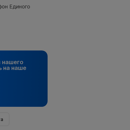
фон Единого
и нашего
 на наше
та