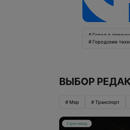
# Город в движен
# Городские техн
ВЫБОР РЕДА
# Мэр
# Транспорт
2 дня назад