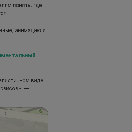
лям понять, где
ся.
нные, анимацию и
риментальный
алистичном виде.
ервисов», —