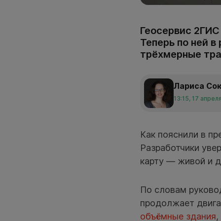
Геосервис 2ГИС
Теперь по ней в
трёхмерные тра
Лариса Со
13:15, 17 апрел
Как пояснили в пр
Разработчики увер
карту — живой и 
По словам руковод
продолжает двига
объёмные здания
,