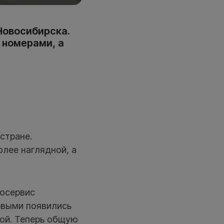
Новосибирска.
 номерами, а
стране.
лее наглядной, а
еосервис
рвыми появились
кой. Теперь общую