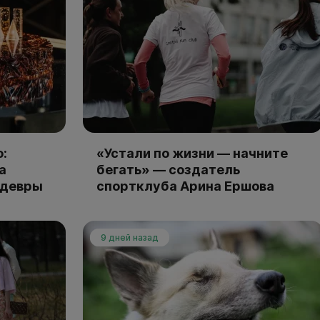
:
«Устали по жизни — начните
а
бегать» — создатель
едевры
спортклуба Арина Ершова
9 дней назад