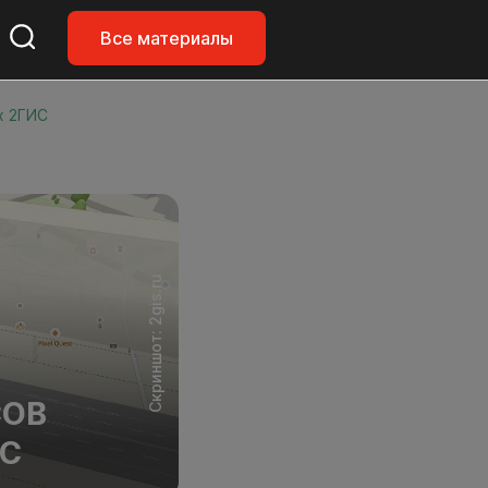
Все материалы
х 2ГИС
Скриншот: 2gis.ru
СОВ
ИС