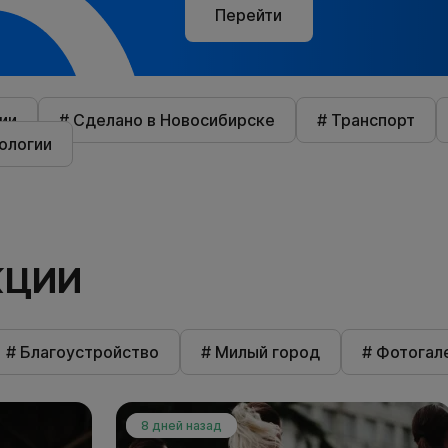
Перейти
ии
# Сделано в Новосибирске
# Транспорт
ологии
КЦИИ
# Благоустройство
# Милый город
# Фотогал
8 дней назад