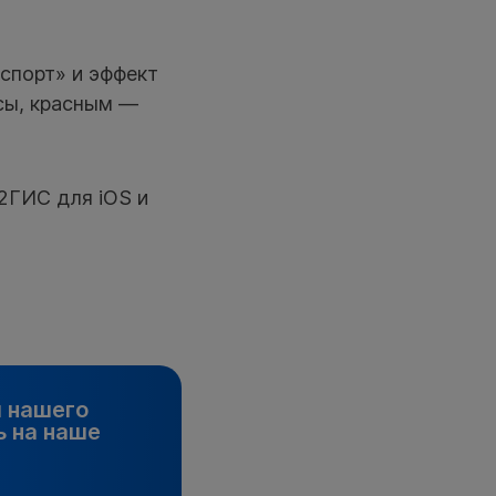
спорт» и эффект
усы, красным —
2ГИС для iOS и
и нашего
 на наше