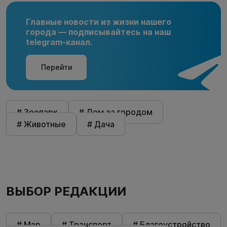
Главные новости из жизни нашего
города — подписывайтесь на наш
telegram-канал.
Перейти
# Зоопарк
# Дом за городом
# Животные
# Дача
ВЫБОР РЕДАКЦИИ
# Мэр
# Транспорт
# Благоустройство