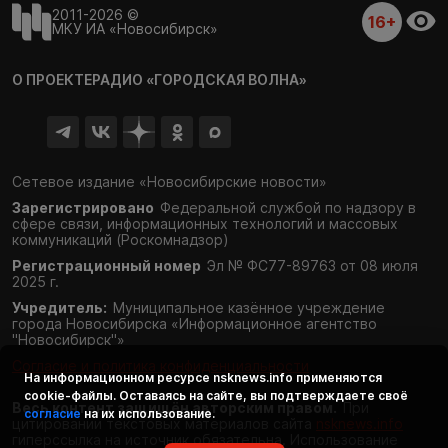
2011-2026 ©
16+
МКУ ИА «Новосибирск»
О ПРОЕКТЕ
РАДИО «ГОРОДСКАЯ ВОЛНА»
Сетевое издание «Новосибирские новости»
Зарегистрировано
Федеральной службой по надзору в
сфере связи,
информационных технологий и массовых
коммуникаций (Роскомнадзор)
Регистрационный номер
Эл № ФС77-89763 от 08 июля
2025 г.
Учредитель:
Муниципальное казённое учреждение
города Новосибирска «Информационное агентство
"Новосибирск"»
Согласие и политика конфиденциальности
На информационном ресурсе
nsknews.info
применяются
cookie-файлы. Оставаясь на сайте, вы подтверждаете своё
Весь контент защищён авторским правом.
При
согласие
на их использование.
цитировании текстовых материалов сайта
nsknews.info
гиперссылка на источник обязательна. Использование