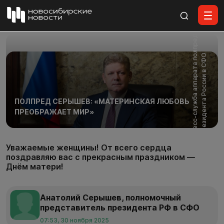
Все материалы
Ф
о
т
о
:
п
р
е
с
с
-
с
л
у
ж
б
а
а
п
п
а
р
а
т
а
п
л
п
р
е
д
а
п
р
е
з
и
д
е
н
т
а
Р
о
с
с
и
и
в
С
Ф
о
О
ПОЛПРЕД СЕРЫШЕВ: «МАТЕРИНСКАЯ ЛЮБОВЬ
ПРЕОБРАЖАЕТ МИР»
Уважаемые женщины! От всего сердца
поздравляю вас с прекрасным праздником —
Днём матери!
Анатолий Серышев, полномочный
представитель президента РФ в СФО
07:53, 30 ноября 2025