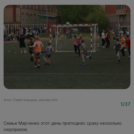
Фото: Павел Комаров, nsknews.info
Фо
1/37
Семье Марченко этот день преподнёс сразу несколько
сюрпризов.