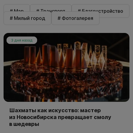
# Мэр
# Транспорт
# Благоустройство
# Милый город
# Фотогалерея
3 дня назад
Шахматы как искусство: мастер
из Новосибирска превращает смолу
в шедевры