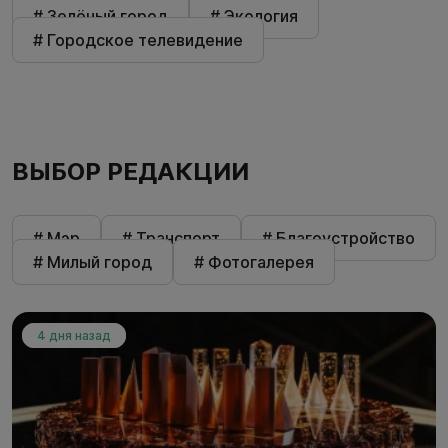
# Зелёный город
# Экология
# Городское телевидение
ВЫБОР РЕДАКЦИИ
# Мэр
# Транспорт
# Благоустройство
# Милый город
# Фотогалерея
4 дня назад