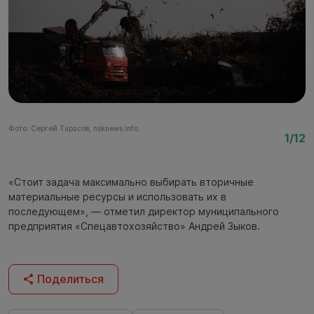
Фото: Сергей Тарасов, nsknews.info
Фо
1/12
«Стоит задача максимально выбирать вторичные
материальные ресурсы и использовать их в
последующем», — отметил директор муниципального
предприятия «Спецавтохозяйство» Андрей Зыков.
Поделиться