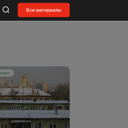
Все материалы
нваря