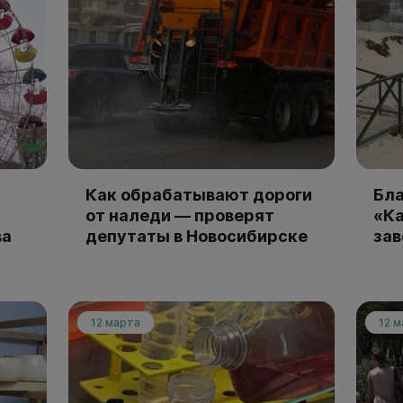
Как обрабатывают дороги
Бла
от наледи — проверят
«К
ва
депутаты в Новосибирске
зав
12 марта
12 