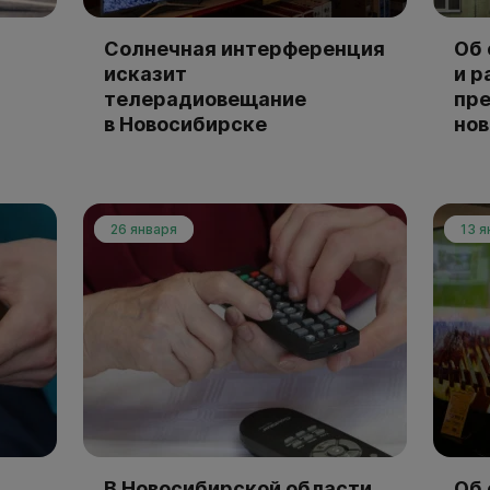
Солнечная интерференция
Об 
исказит
и р
телерадиовещание
пр
в Новосибирске
но
26 января
13 я
В Новосибирской области
Об