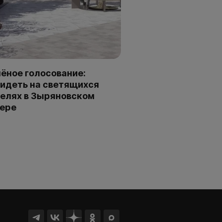
ёное голосование:
идеть на светящихся
елях в Зыряновском
ере