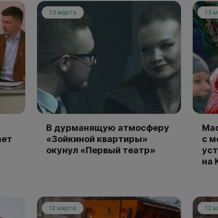
13 марта
13 
В дурманящую атмосферу
Мас
ает
«Зойкиной квартиры»
с м
окунул «Первый театр»
уст
на 
12 марта
12 