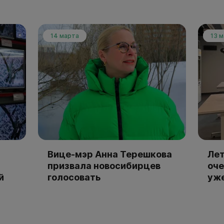
14 марта
13 
Вице-мэр Анна Терешкова
Лет
призвала новосибирцев
оче
й
голосовать
уже