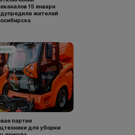
еканалов 15 января
едупредили жителей
восибирска
вгуста
вая партия
цтехники для уборки
иц пришла