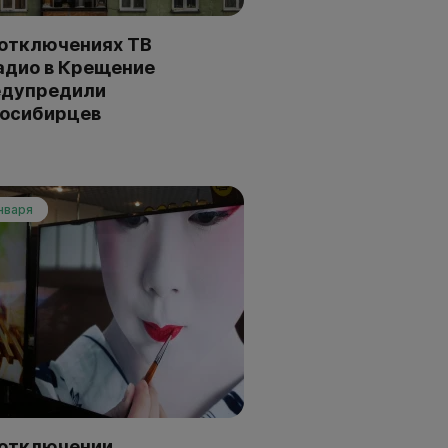
отключениях ТВ
адио в Крещение
едупредили
восибирцев
нваря
 отключении