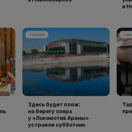
в Н
13 июля
1 ию
Здесь будет пляж:
Та
ль
на берегу озера
пре
у «Локомотив Арены»
устроили субботник