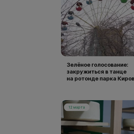
Зелёное голосование:
закружиться в танце
на ротонде парка Киро
12 марта