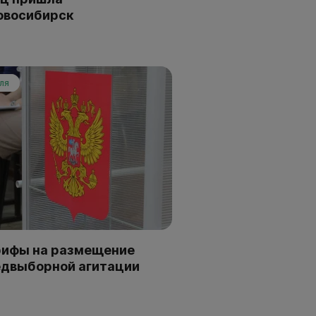
овосибирск
ля
рифы на размещение
двыборной агитации