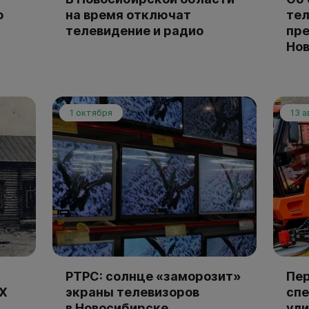
о
на время отключат
тел
телевидение и радио
пр
Но
1 октября
13 а
РТРС: солнце «заморозит»
Пер
XX
экраны телевизоров
спе
в Новосибирске
ул