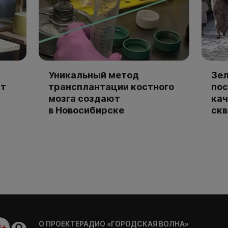
Уникальный метод
Зел
ют
трансплантации костного
пос
мозга создают
кач
в Новосибирске
скв
О ПРОЕКТЕ
РАДИО «ГОРОДСКАЯ ВОЛНА»
6+