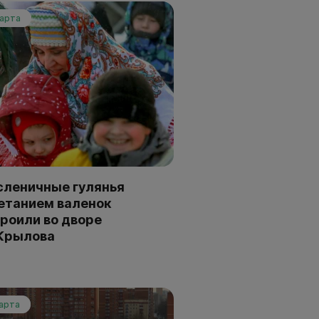
марта
леничные гулянья
етанием валенок
роили во дворе
Крылова
марта