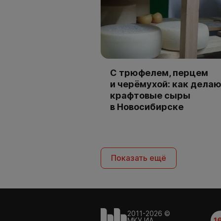
С трюфелем, перцем
и черёмухой: как дела
крафтовые сыры
в Новосибирске
Показать ещё
2011-2026 ©
1
МКУ ИА