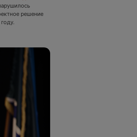
 нарушилось
оектное решение
году.