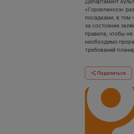
Департамент куль
«Горзеленхоз» ра
посадками, в том 
за состояние зел
правила, чтобы не
необходимо прора
требований плани
Поделиться