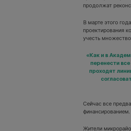
продолжат реконс
В марте этого год
проектирования ко
учесть множество
«Как и в Акаде
перенести все
проходят лини
согласова
Сейчас все предв
финансированием.
Жители микрорайо