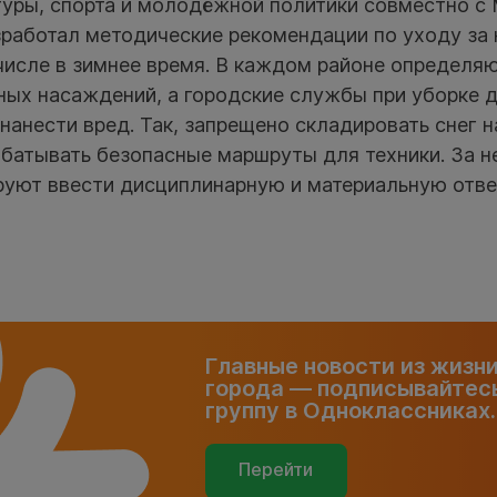
туры, спорта и молодёжной политики совместно с
зработал методические рекомендации по уходу за
числе в зимнее время. В каждом районе определя
ёных насаждений, а городские службы при уборке
 нанести вред. Так, запрещено складировать снег н
батывать безопасные маршруты для техники. За 
руют ввести дисциплинарную и материальную отве
Главные новости из жизн
города — подписывайтесь
группу в Одноклассниках.
Перейти