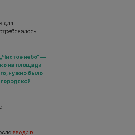
м для
потребовалось
„Чистое небо“ —
ако на площади
го, нужно было
 городской
с
после
ввода в