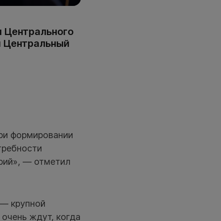
и Центрального
и Центральный
при формировании
требности
рий», — отметил
 — крупной
 очень ждут, когда