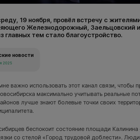
среду, 19 ноября, провёл встречу с жителям
няющего Железнодорожный, Заельцовский 
з главных тем стало благоустройство.
ские новости
ря 2025
мне важно использовать этот канал связи, чтобы 
Новосибирска максимально учитывать реальные по
районов лучше знают болевые точки своих террито
иципалитета.
осибирцев беспокоит состояние площади Калинина
язки со стелой «Город трудовой доблести». Люди