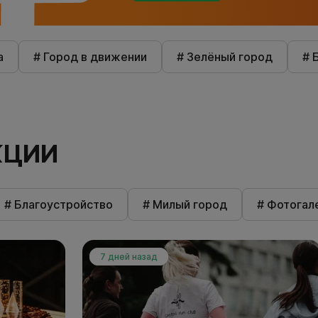
а
# Город в движении
# Зелёный город
# 
КЦИИ
# Благоустройство
# Милый город
# Фотогал
7 дней назад