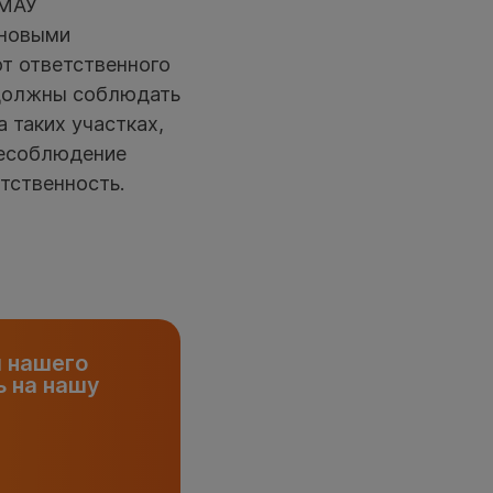
 МАУ
 новыми
ют ответственного
 должны соблюдать
а таких участках,
несоблюдение
тственность.
и нашего
 на нашу