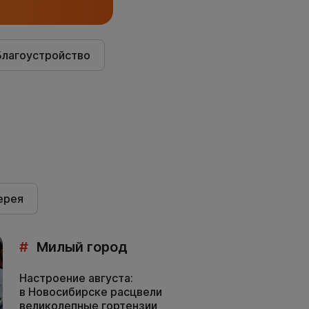
Благоустройство
ерея
#
Милый город
Настроение августа:
в Новосибирске расцвели
великолепные гортензии