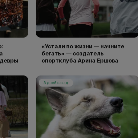
:
«Устали по жизни — начните
а
бегать» — создатель
едевры
спортклуба Арина Ершова
8 дней назад