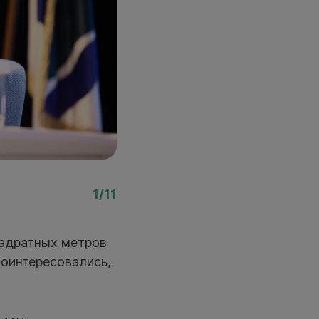
Фото: Ростислав Нетис
1/11
вадратных метров
поинтересовались,