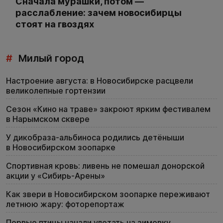
Сначала мурашки, потом —
расслабление: зачем новосибирцы
стоят на гвоздях
#
Милый город
Настроение августа: в Новосибирске расцвели
великолепные гортензии
Сезон «Кино на траве» закроют ярким фестивалем
в Нарымском сквере
У дикобраза-альбиноса родились детёныши
в Новосибирском зоопарке
Спортивная кровь: ливень не помешал донорской
акции у «Сибирь-Арены»
Как звери в Новосибирском зоопарке переживают
летнюю жару: фоторепортаж
Первые птицы начали улетать на зимовку