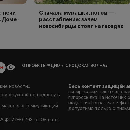
а печи
Сначала мурашки, потом —
в Доме
расслабление: зачем
новосибирцы стоят на гвоздях
О ПРОЕКТЕ
РАДИО «ГОРОДСКАЯ ВОЛНА»
6+
кие новости»
Весь контент защищён а
цитировании текстовых м
ой службой по надзору в
гиперссылка на источник 
видео, инфографики и фот
и массовых коммуникаций
допустимо только с письм
№ ФС77-89763 от 08 июля