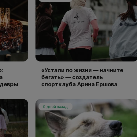
:
«Устали по жизни — начните
а
бегать» — создатель
едевры
спортклуба Арина Ершова
9 дней назад