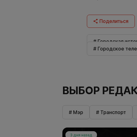
Поделиться
# Городская исто
# Городское тел
ВЫБОР РЕДА
# Мэр
# Транспорт
3 дня назад