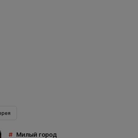
ерея
#
Милый город