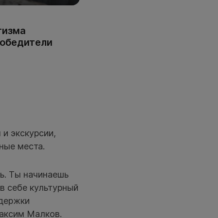
тизма
Победители
 и экскурсии,
ные места.
шь. Ты начинаешь
 в себе культурный
ддержки
аксим Малков.