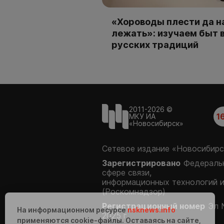
«Хороводы плести да н
лежать»: изучаем быт 
русских традиций
2011-2026 ©
1
МКУ ИА
«Новосибирск»
Сетевое издание «Новосибирс
Зарегистрировано
Федеральн
сфере связи,
информационных технологий 
(Роскомнадзор)
Регистрационный номер
Эл 
На информационном ресурсе
nsknews.info
2025 г.
применяются cookie-файлы. Оставаясь на сайте,