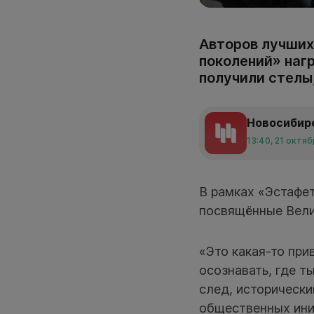
Авторов лучших
поколений» наг
получили стелы,
Новосибир
13:40, 21 октя
В рамках «Эстафет
посвящённые Вели
«Это какая-то при
осознавать, где т
след, исторически
общественных ини