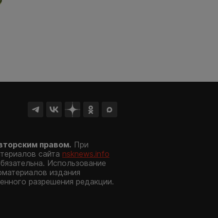
вторским правом.
При
атериалов сайта
nsknews.info
обязательна. Использование
оматериалов издания
енного разрешения редакции.