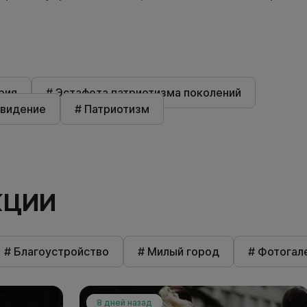
рия
# Эстафета патриотизма поколений
евидение
# Патриотизм
КЦИИ
# Благоустройство
# Милый город
# Фотогал
8 дней назад