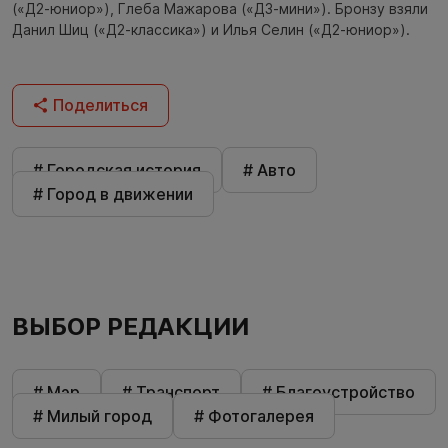
(«Д2-юниор»), Глеба Мажарова («Д3-мини»). Бронзу взяли
Данил Шиц («Д2-классика») и Илья Селин («Д2-юниор»).
Поделиться
# Городская история
# Авто
# Город в движении
ВЫБОР РЕДАКЦИИ
# Мэр
# Транспорт
# Благоустройство
# Милый город
# Фотогалерея