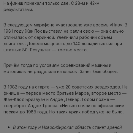
На финиш приехали только две. С 28-м и 42-м
результатами.
В следующем марафоне участвовало уже восемь «Нив». В
1981 году Жак Пок выставил на ралли свою — она сильно
отличалась от серийной. Увеличили рабочий объём
двигателя. Довели мощность до 140 лошадиных сил при
штатных 80. Результат — третье место.
Причём тогда по условиям соревнований машины и
мотоциклы не разделяли на классы. Зачёт был общим.
В 1982 году на старте — уже 20 советских вездеходов. На
финише — первое место братьев Марре, второе место —
Жан-Клод Бриавуан и Андре Дэлиар. Годом позже —
«серебро» Андре Тросса. «Нивы» гоняли по африканским
пескам до 1988 года. Но таких ярких побед уже не было.
В этом году и Новосибирская область станет ареной