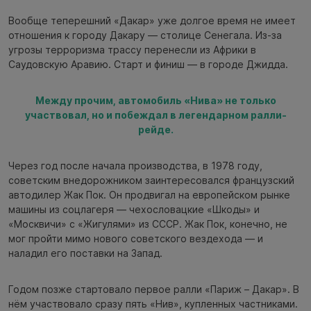
Вообще теперешний «Дакар» уже долгое время не имеет
отношения к городу Дакару — столице Сенегала. Из-за
угрозы терроризма трассу перенесли из Африки в
Саудовскую Аравию. Старт и финиш — в городе Джидда.
Между прочим, автомобиль «Нива» не только
участвовал, но и побеждал в легендарном ралли-
рейде.
Через год после начала производства, в 1978 году,
советским внедорожником заинтересовался французский
автодилер Жак Пок. Он продвигал на европейском рынке
машины из соцлагеря — чехословацкие «Шкоды» и
«Москвичи» с «Жигулями» из СССР. Жак Пок, конечно, не
мог пройти мимо нового советского вездехода — и
наладил его поставки на Запад.
Годом позже стартовало первое ралли «Париж – Дакар». В
нём участвовало сразу пять «Нив», купленных частниками.