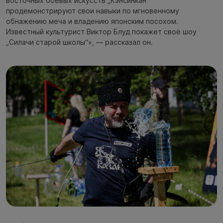
восточных боевых искусств „Кэнсинкан“
продемонстрируют свои навыки по мгновенному
обнажению меча и владению японским посохом.
Известный культурист Виктор Блуд покажет своё шоу
„Силачи старой школы“», — рассказал он.