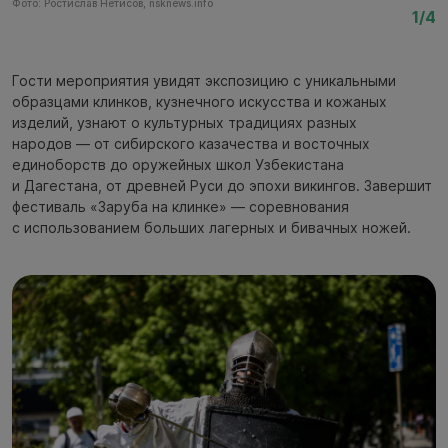
Фото: Ростислав Нетисов, nsknews.info
Фо
1/4
Гости мероприятия увидят экспозицию с уникальными
образцами клинков, кузнечного искусства и кожаных
изделий, узнают о культурных традициях разных
народов — от сибирского казачества и восточных
единоборств до оружейных школ Узбекистана
и Дагестана, от древней Руси до эпохи викингов. Завершит
фестиваль «Заруба на клинке» — соревнования
с использованием больших лагерных и бивачных ножей.