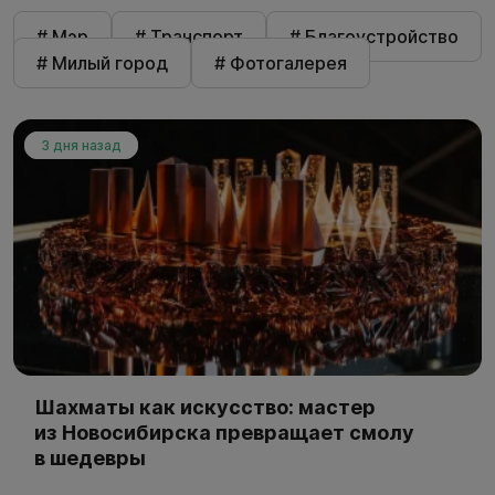
# Мэр
# Транспорт
# Благоустройство
# Милый город
# Фотогалерея
3 дня назад
Шахматы как искусство: мастер
из Новосибирска превращает смолу
в шедевры