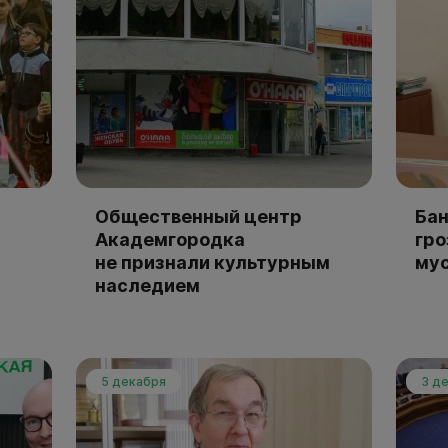
Общественный центр
Бан
Академгородка
гро
не признали культурным
му
наследием
5 декабря
3 д