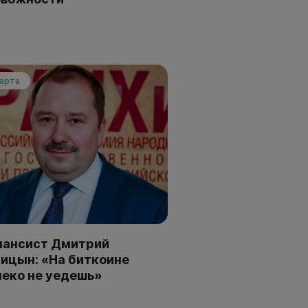
марта
нансист Дмитрий
ицын: «На биткоине
еко не уедешь»