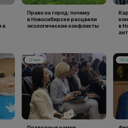
Право на город: почему
Кар
в Новосибирске расцвели
ко
 в
экологические конфликты
в Н
ант
12 мая
20 
Подводные камни
Фил