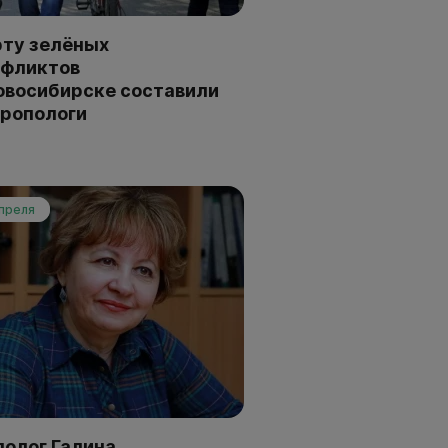
ту зелёных
нфликтов
овосибирске составили
ропологи
апреля
олог Галина