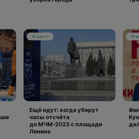
18 марта
18 
Ещё идут: когда уберут
Фи
ьше
часы отсчёта
Кун
до МЧМ-2023 с площади
дал
Ленина