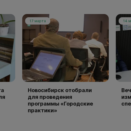
17 марта
14 
та
Новосибирск отобрали
Веч
ля
для проведения
изм
программы «Городские
спе
практики»