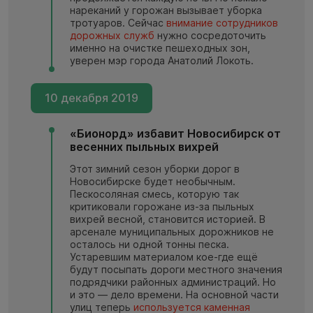
нареканий у горожан вызывает уборка
тротуаров. Сейчас
внимание сотрудников
дорожных служб
нужно сосредоточить
именно на очистке пешеходных зон,
уверен мэр города Анатолий Локоть.
10 декабря 2019
«Бионорд» избавит Новосибирск от
весенних пыльных вихрей
Этот зимний сезон уборки дорог в
Новосибирске будет необычным.
Пескосоляная смесь, которую так
критиковали горожане из-за пыльных
вихрей весной, становится историей. В
арсенале муниципальных дорожников не
осталось ни одной тонны песка.
Устаревшим материалом кое-где ещё
будут посыпать дороги местного значения
подрядчики районных администраций. Но
и это — дело времени. На основной части
улиц теперь
используется каменная