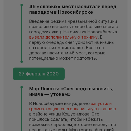
46 «слабых» мест насчитали перед
паводком в Новосибирске
Введение режима чрезвычайной ситуации
позволило вывозить вдвое больше снега с
городских улиц. На очистку Новосибирска
вывели дополнительную технику
. В
первую очередь снег убирают из низины
на городских магистралях. Всего на
дорогах насчитали 46 мест, которые
потенциально может подтопить.
27 февраля 2020
Мэр Локоть: «Снег надо вывозить,
иначе — утонем»
В Новосибирске вынужденно
запустили
громыхающую снегоплавильную станцию
в районе улицы Кошурникова. Это
пришлось сделать, чтобы избежать
возможных проблем, которые вызовут по
весне талые воды. Мэр города Анатолий