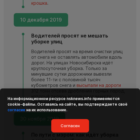
крошка
.
10 декабря 2019
Водителей просят не мешать
уборке улиц
Водителей просят на время очистки улиц
от снега не оставлять автомобили вдоль
дорог. На улицах Новосибирска идёт
круглосуточная уборка. Только за
минувшие сутки дорожники вывезли
более 11-ти с половиной тысяч
кубометров снега и
высыпали на дороги
312 тонн отсева дробления горных пород,
который теперь используют вместо
На информационном ресурсе
nsknews.info
применяются
привычной пескосоляной смеси.
cookie-файлы. Оставаясь на сайте, вы подтверждаете своё
согласие
на их использование.
30 ноября 2019
Согласен
По пути с мэром: как идёт уборка