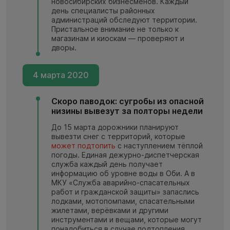
новосибирских бизнесменов. Каждый
день специалисты районных
администраций обследуют территории.
Пристальное внимание не только к
магазинам и киоскам — проверяют и
дворы.
4 марта 2020
Скоро паводок: сугробы из опасной
низины вывезут за полторы недели
До 15 марта дорожники планируют
вывезти снег с территорий, которые
может подтопить
с наступлением тёплой
погоды. Единая дежурно-диспетчерская
служба каждый день получает
информацию об уровне воды в Оби. А в
МКУ «Служба аварийно-спасательных
работ и гражданской защиты» запаслись
лодками, мотопомпами, спасательными
жилетами, верёвками и другими
инструментами и вещами, которые могут
понадобиться в случае подтопления.