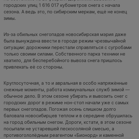
городских улиц 1 616 017 кубометров снега с начала
сезона. А ведь это, по сибирским меркам, ещё не конец
зимы.
Из-за обильных снегопадов новосибирская мэрия даже
была вынуждена ввести в городе режим чрезвычайной
ситуации: дорожники перестали справляться с сугробами
только своими силами. Собственного парка техники не
хватило, для бесперебойного вывоза снега пришлось
привлекать её со стороны.
Круглосуточная, а то и авральная в особо напряжённые
снежные моменты, работа коммунальных служб зимой —
обычное дело. В этом сезоне убирать и вывозить снег с
городских дорог в режиме нон-стоп начали уже с самых
первых снегопадов. Погожая осень слишком долго
баловала новосибирцев теплом и в середине обрушилась
на город обильным снегом. Дороги, кстати, в этом сезоне
посыпали не устаревшей пескосоляной смесью, а
противогололёдным реагентом «Бионорд» и каменной