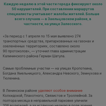
Каждую неделю в этой части города фиксируют около
50 нарушителей. При составлении маршрутов
специалисты учитывают жалобы жителей. Больше
всего случаев — в Заельцовском районе, в
частности, на улице Залесского.
«За период с 1 апреля по 15 мая выявлено 274
транспортных средства, припаркованных на газонах и
озеленённых территориях, составлено около
90 протоколов», — уточнил глава администрации
Калининского района Герман Шатула.
Самые проблемные участки — на улицах Кропоткина,
Богдана Хмельницкого, Александра Невского, Земнухова и
Тюленина.
В Ленинском районе
уделяют особое внимание
Колхидской, Плахотного, Связистов и Троллейной. За
полтора месяца в неправильной парковке уличили
206 водителей, а за истёкшую неделю в поле зрения