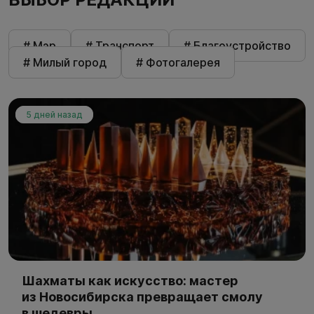
# Мэр
# Транспорт
# Благоустройство
# Милый город
# Фотогалерея
5 дней назад
Шахматы как искусство: мастер
из Новосибирска превращает смолу
в шедевры