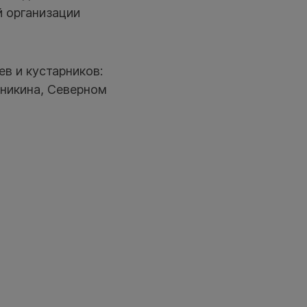
й организации
в и кустарников:
Аникина, Северном