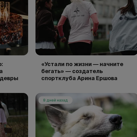
:
«Устали по жизни — начните
а
бегать» — создатель
едевры
спортклуба Арина Ершова
8 дней назад