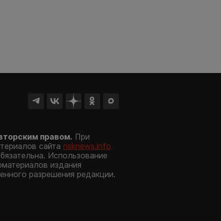
вторским правом.
При
атериалов сайта
nsknews.info
обязательна. Использование
оматериалов издания
енного разрешения редакции.