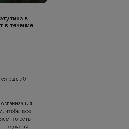
атутина в
т в течение
тся ещё 70
 организация
м, чтобы все
яем: то есть
 посадочный