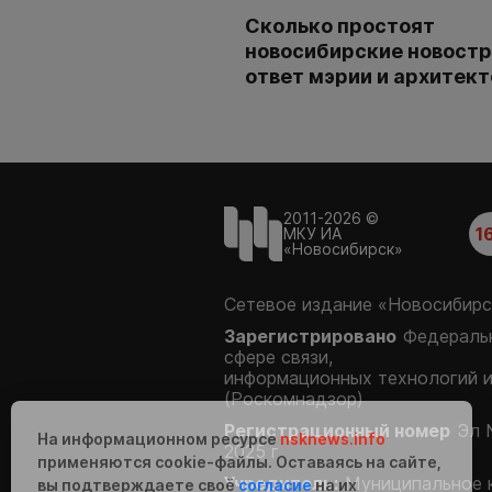
Сколько простоят
новосибирские новостр
ответ мэрии и архитек
2011-2026 ©
1
МКУ ИА
«Новосибирск»
Сетевое издание «Новосибирс
Зарегистрировано
Федеральн
сфере связи,
информационных технологий 
(Роскомнадзор)
Регистрационный номер
Эл 
На информационном ресурсе
nsknews.info
2025 г.
применяются cookie-файлы. Оставаясь на сайте,
Учредитель:
Муниципальное 
вы подтверждаете своё
согласие
на их