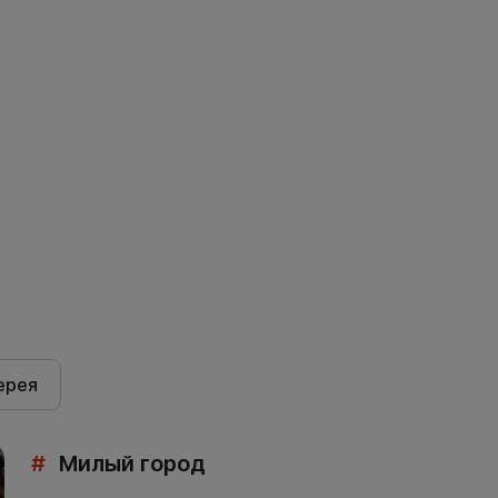
ерея
#
Милый город