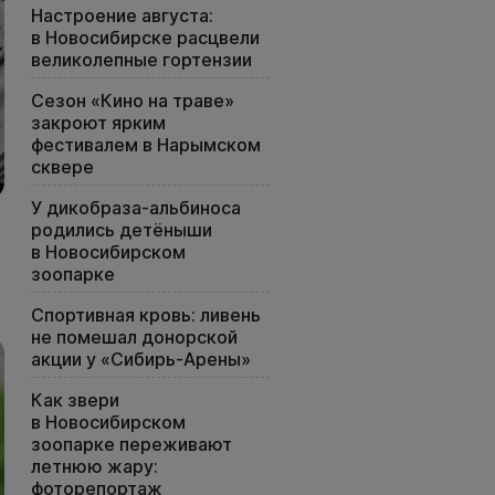
Настроение августа:
в Новосибирске расцвели
великолепные гортензии
Сезон «Кино на траве»
закроют ярким
фестивалем в Нарымском
сквере
У дикобраза-альбиноса
родились детёныши
в Новосибирском
зоопарке
Спортивная кровь: ливень
не помешал донорской
акции у «Сибирь-Арены»
Как звери
в Новосибирском
зоопарке переживают
летнюю жару:
фоторепортаж