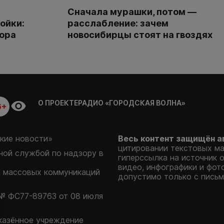
Сначала мурашки, потом —
ойки:
расслабление: зачем
тора
новосибирцы стоят на гвоздях
О ПРОЕКТЕ
РАДИО «ГОРОДСКАЯ ВОЛНА»
6+
кие новости»
Весь контент защищён а
цитировании текстовых м
ой службой по надзору в
гиперссылка на источник 
видео, инфографики и фот
и массовых коммуникаций
допустимо только с письм
№ ФС77-89763 от 08 июля
казённое учреждение