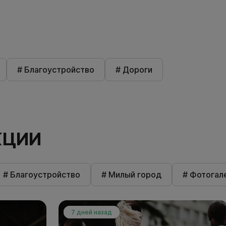
# Благоустройство
# Дороги
КЦИИ
# Благоустройство
# Милый город
# Фотогал
7 дней назад