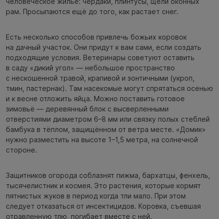
человеческое жильё: чердаки, плинтусы, щели оконных
рам. Просыпаются ещё до того, как растает снег.
Есть несколько способов привлечь божьих коровок
на дачный участок. Они придут к вам сами, если создать
подходящие условия. Ветеринары советуют оставить
в саду «дикий угол» — небольшое пространство
с нескошенной травой, крапивой и зонтичными (укроп,
тмин, пастернак). Там насекомые могут спрятаться осенью
и к весне отложить яйца. Можно поставить готовое
зимовьё — деревянный блок с высверленными
отверстиями диаметром 6–8 мм или связку полых стеблей
бамбука в тёплом, защищённом от ветра месте. «Домик»
нужно разместить на высоте 1–1,5 метра, на солнечной
стороне.
Защитников огорода соблазнят пижма, бархатцы, фенхель,
тысячелистник и космея. Это растения, которые кормят
пятнистых жуков в период когда тли мало. При этом
следует отказаться от инсектицидов. Коровка, съевшая
отравленную тлю, погибает вместе с ней.