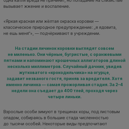
одна капля вреда не причинит, но попадание на слизистые
вызывает жжение и воспаление.
«Яркая красная или жёлтая окраска коровки —
классическое природное предупреждение: „я ядовита,
не ешь меня“», — подчёркивают в учреждении.
На стадии личинок коровки выглядят совсем
не миленько. Они чёрные, бугристые, с оранжевыми
пятнами и напоминают крошечных аллигаторов длиной
несколько миллиметров. Случайный дачник, увидев
жутковатого «крокодильчика» на огурце,
задавит незваного гостя, приняв за вредителя. Хотя
именно личинка — самая прожорливая стадия. За 2–4
недели она съедает до 400 тлей, проходя через
четыре линьки.
Взрослые особи зимуют в трещинах коры, под листовым
опадом, собираясь в большие стада численностью
до тысячи особей. Некоторые виды предпочитают