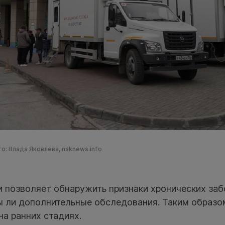
о: Влада Яковлева, nsknews.info
и позволяет обнаружить признаки хронических заб
ы ли дополнительные обследования. Таким образ
на ранних стадиях.