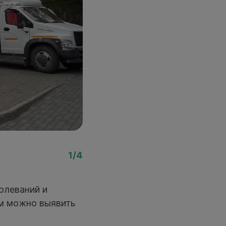
Фото: Влада Яковлева,
1/4
олеваний и
ом можно выявить