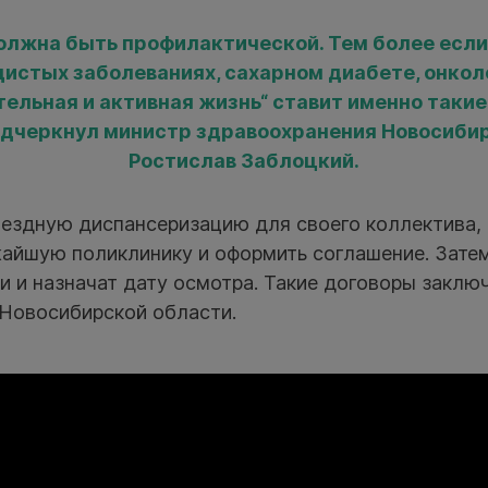
лжна быть профилактической. Тем более если
истых заболеваниях, сахарном диабете, онкол
ельная и активная жизнь“ ставит именно такие
одчеркнул министр здравоохранения Новосиби
Ростислав Заблоцкий.
ыездную диспансеризацию для своего коллектива,
жайшую поликлинику и оформить соглашение. Зате
и и назначат дату осмотра. Такие договоры заклю
 Новосибирской области.