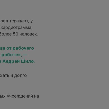
рел терапевт, у
т кардиограмма,
более 50 человек.
ва от рабочего
к работе», —
а Андрей Шило.
хать и долго
ных учреждений на