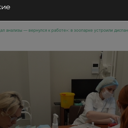
ал анализы — вернулся к работе»: в зоопарке устроили дисп