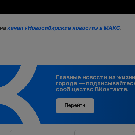
 на
канал «Новосибирские новости» в МАКС
.
Главные новости из жизн
города — подписывайтесь
сообщество ВКонтакте.
Перейти