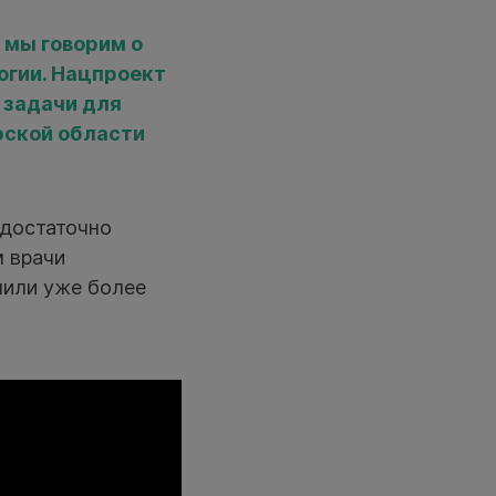
 мы говорим о
огии. Нацпроект
 задачи для
рской области
 достаточно
м врачи
чили уже более