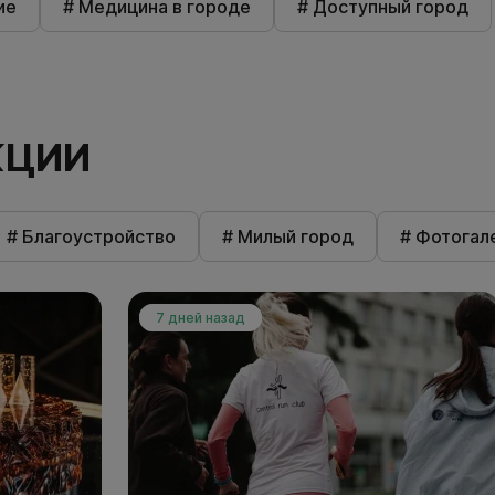
ие
# Медицина в городе
# Доступный город
КЦИИ
# Благоустройство
# Милый город
# Фотогал
7 дней назад