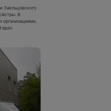
ии Заельцовского
сёстры. В
 организациями,
й врач