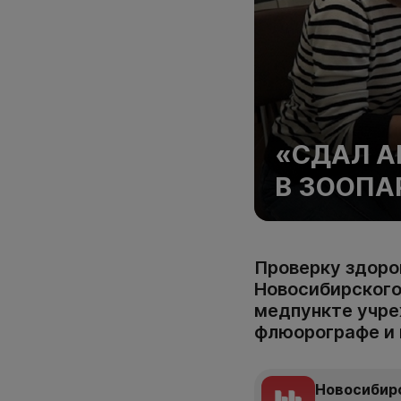
«СДАЛ А
В ЗООПА
Проверку здоро
Новосибирского
медпункте учре
флюорографе и
Новосибир