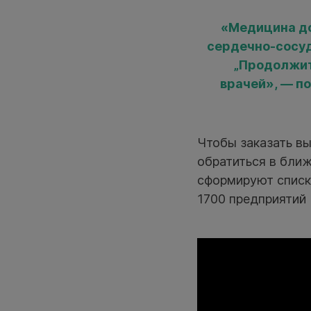
«Медицина до
сердечно-сосуд
„Продолжит
врачей», — п
Чтобы заказать в
обратиться в бли
сформируют списк
1700 предприятий