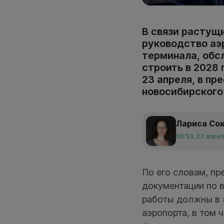
В связи расту
руководство аэ
терминала, обс
строить в 2028 
23 апреля, в п
новосибирского
Лариса Со
06:53, 23 апре
По его словам, п
документации по 
работы должны в 
аэропорта, в том