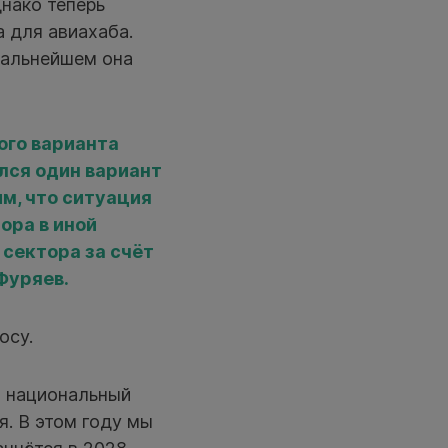
днако теперь
 для авиахаба.
дальнейшем она
ого варианта
лся один вариант
м, что ситуация
ора в иной
сектора за счёт
Фуряев.
осу.
в национальный
я. В этом году мы