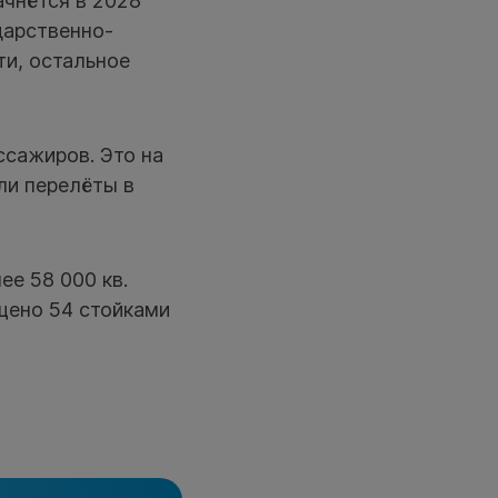
ачнётся в 2028
дарственно-
ти, остальное
ссажиров. Это на
ли перелёты в
е 58 000 кв.
щено 54 стойками