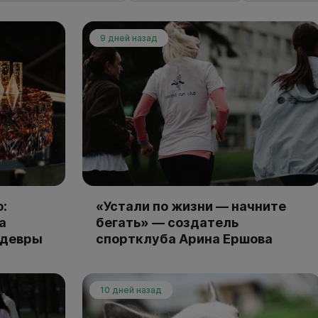
9 дней назад
:
«Устали по жизни — начните
а
бегать» — создатель
едевры
спортклуба Арина Ершова
10 дней назад