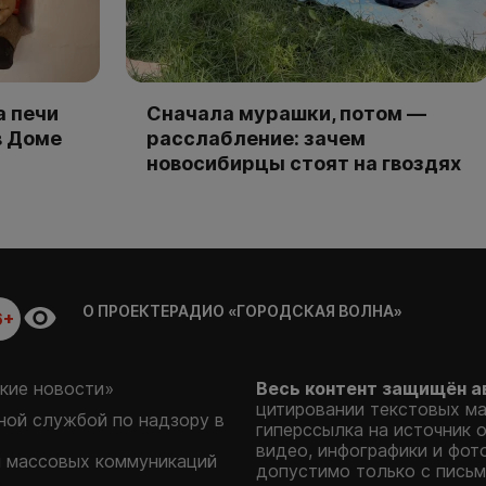
а печи
Сначала мурашки, потом —
в Доме
расслабление: зачем
новосибирцы стоят на гвоздях
О ПРОЕКТЕ
РАДИО «ГОРОДСКАЯ ВОЛНА»
6+
кие новости»
Весь контент защищён а
цитировании текстовых м
ой службой по надзору в
гиперссылка на источник 
видео, инфографики и фот
и массовых коммуникаций
допустимо только с письм