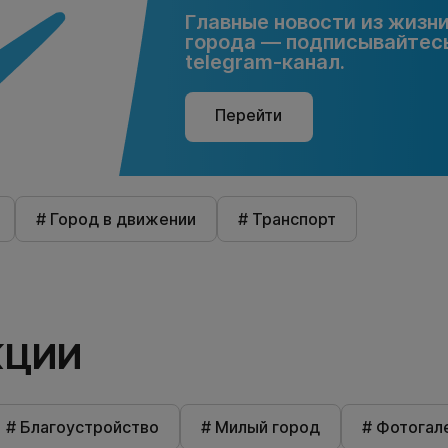
Главные новости из жизн
города — подписывайтесь
telegram-канал.
Перейти
# Город в движении
# Транспорт
КЦИИ
# Благоустройство
# Милый город
# Фотогал