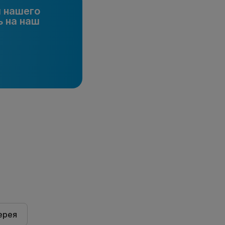
и нашего
 на наш
ерея