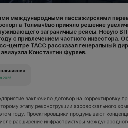
щими международными пассажирскими пере
ропорта Толмачёво приняло решение увели
луживающего заграничные рейсы. Новую ВП
году с привлечением частного инвестора. Об
ресс-центре ТАСС рассказал генеральный ди
 авиаузла Константин Фуряев.
кольникова
ля 2025
редприятие заключило договор на корректировку п
второму этапу реконструкции аэровокзального ком
этом году. Проектировщики продумывают концепц
 числе расширение инфраструктуры международног