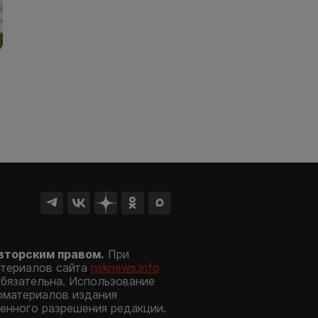
вторским правом.
При
атериалов сайта
nsknews.info
обязательна. Использование
оматериалов издания
енного разрешения редакции.