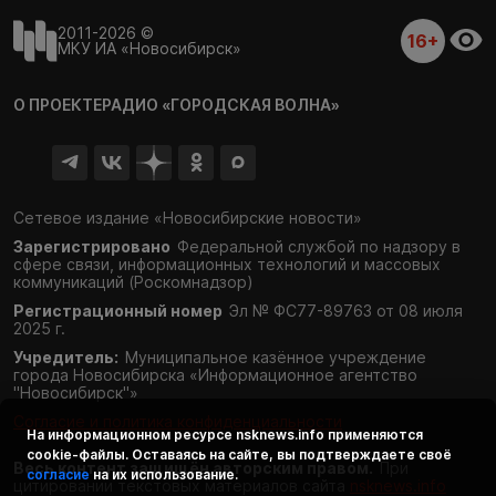
2011-2026 ©
16+
МКУ ИА «Новосибирск»
О ПРОЕКТЕ
РАДИО «ГОРОДСКАЯ ВОЛНА»
Сетевое издание «Новосибирские новости»
Зарегистрировано
Федеральной службой по надзору в
сфере связи,
информационных технологий и массовых
коммуникаций (Роскомнадзор)
Регистрационный номер
Эл № ФС77-89763 от 08 июля
2025 г.
Учредитель:
Муниципальное казённое учреждение
города Новосибирска «Информационное агентство
"Новосибирск"»
Согласие и политика конфиденциальности
На информационном ресурсе
nsknews.info
применяются
cookie-файлы. Оставаясь на сайте, вы подтверждаете своё
Весь контент защищён авторским правом.
При
согласие
на их использование.
цитировании текстовых материалов сайта
nsknews.info