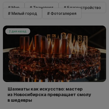
# Мэр
# Транспорт
# Благоустройство
# Милый город
# Фотогалерея
2 дня назад
Шахматы как искусство: мастер
из Новосибирска превращает смолу
в шедевры