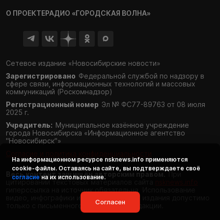
О ПРОЕКТЕ
РАДИО «ГОРОДСКАЯ ВОЛНА»
Сетевое издание «Новосибирские новости»
Зарегистрировано
Федеральной службой по надзору в
сфере связи,
информационных технологий и массовых
коммуникаций (Роскомнадзор)
Регистрационный номер
Эл № ФС77-89763 от 08 июля
2025 г.
Учредитель:
Муниципальное казённое учреждение
города Новосибирска «Информационное агентство
"Новосибирск"»
Согласие и политика конфиденциальности
На информационном ресурсе
nsknews.info
применяются
cookie-файлы. Оставаясь на сайте, вы подтверждаете своё
Весь контент защищён авторским правом.
При
согласие
на их использование.
цитировании текстовых материалов сайта
nsknews.info
гиперссылка на источник обязательна. Использование
видео, инфографики и фотоматериалов издания допустимо
Согласен
только с письменного разрешения редакции.