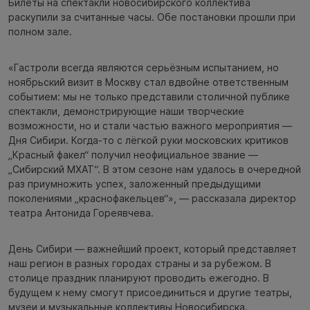
Билеты на спектакли новосибирского коллектива
раскупили за считанные часы. Обе постановки прошли при
полном зале.
«Гастроли всегда являются серьёзным испытанием, но
ноябрьский визит в Москву стал вдвойне ответственным
событием: мы не только представили столичной публике
спектакли, демонстрирующие наши творческие
возможности, но и стали частью важного мероприятия —
Дня Сибири. Когда-то с лёгкой руки московских критиков
„Красный факел“ получил неофициальное звание —
„Сибирский МХАТ“. В этом сезоне нам удалось в очередной
раз приумножить успех, заложенный предыдущими
поколениями „краснофакельцев“», — рассказала директор
театра Антонида Гореявчева.
День Сибири — важнейший проект, который представляет
наш регион в разных городах страны и за рубежом. В
столице праздник планируют проводить ежегодно. В
будущем к нему смогут присоединиться и другие театры,
музеи и музыкальные коллективы Новосибирска.