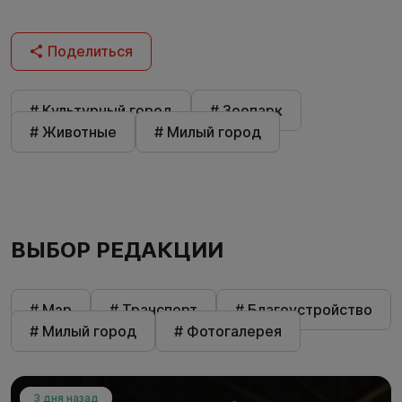
Поделиться
# Культурный город
# Зоопарк
# Животные
# Милый город
ВЫБОР РЕДАКЦИИ
# Мэр
# Транспорт
# Благоустройство
# Милый город
# Фотогалерея
3 дня назад