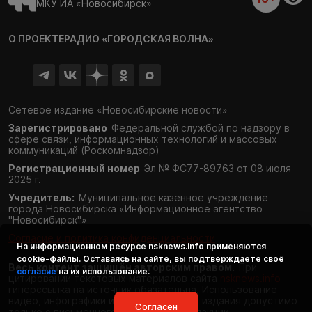
МКУ ИА «Новосибирск»
О ПРОЕКТЕ
РАДИО «ГОРОДСКАЯ ВОЛНА»
Сетевое издание «Новосибирские новости»
Зарегистрировано
Федеральной службой по надзору в
сфере связи,
информационных технологий и массовых
коммуникаций (Роскомнадзор)
Регистрационный номер
Эл № ФС77-89763 от 08 июля
2025 г.
Учредитель:
Муниципальное казённое учреждение
города Новосибирска «Информационное агентство
"Новосибирск"»
Согласие и политика конфиденциальности
На информационном ресурсе
nsknews.info
применяются
cookie-файлы. Оставаясь на сайте, вы подтверждаете своё
Весь контент защищён авторским правом.
При
согласие
на их использование.
цитировании текстовых материалов сайта
nsknews.info
гиперссылка на источник обязательна. Использование
видео, инфографики и фотоматериалов издания допустимо
Согласен
только с письменного разрешения редакции.