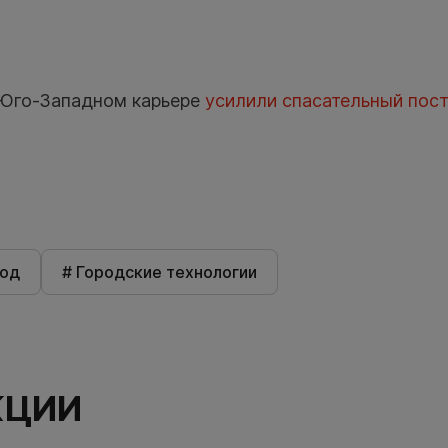
 Юго-Западном карьере
усилили спасательный пос
род
# Городские технологии
КЦИИ