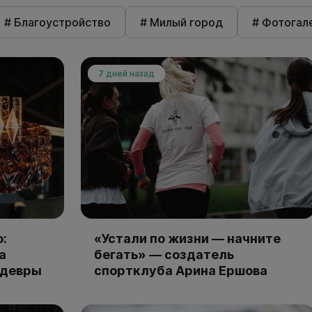
# Благоустройство
# Милый город
# Фотогал
7 дней назад
:
«Устали по жизни — начните
а
бегать» — создатель
едевры
спортклуба Арина Ершова