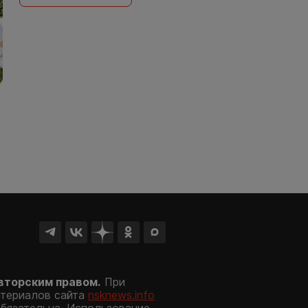
вторским правом.
При
атериалов сайта
nsknews.info
обязательна. Использование