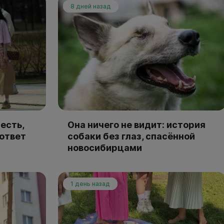
8 дней назад
есть,
Она ничего не видит: история
 ответ
собаки без глаз, спасённой
новосибирцами
1 день назад