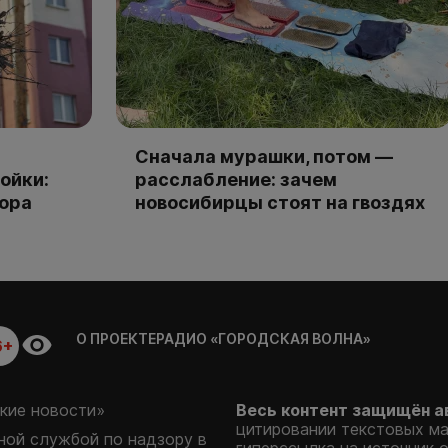
Сначала мурашки, потом —
ойки:
расслабление: зачем
тора
новосибирцы стоят на гвоздях
О ПРОЕКТЕ
РАДИО «ГОРОДСКАЯ ВОЛНА»
6+
кие новости»
Весь контент защищён а
цитировании текстовых м
ой службой по надзору в
гиперссылка на источник 