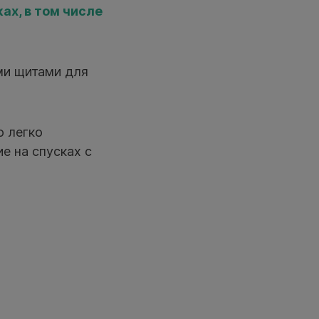
ах, в том числе
ми щитами для
о легко
е на спусках с