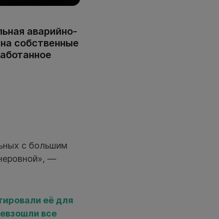
ьная аварийно-
 на собственные
работанное
ьных с большим
неровной», —
тировали её для
ревзошли все