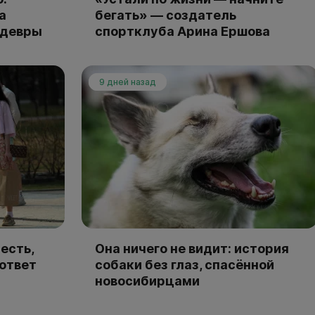
а
бегать» — создатель
едевры
спортклуба Арина Ершова
9 дней назад
есть,
Она ничего не видит: история
 ответ
собаки без глаз, спасённой
новосибирцами