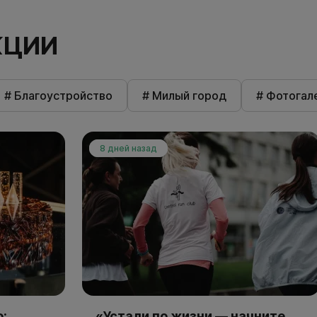
КЦИИ
# Благоустройство
# Милый город
# Фотогал
8 дней назад
:
«Устали по жизни — начните