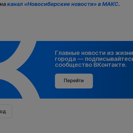
 на
канал «Новосибирские новости» в МАКС
.
Главные новости из жизн
города — подписывайтесь
сообщество ВКонтакте.
Перейти
род