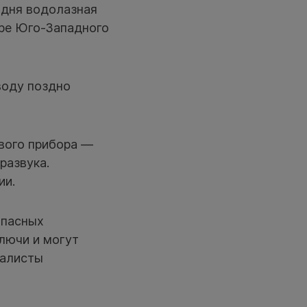
одня водолазная
ере Юго-Западного
воду поздно
вого прибора —
развука.
ии.
опасных
ключи и могут
иалисты