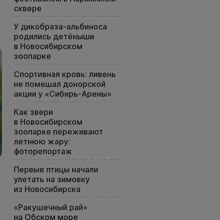
сквере
У дикобраза-альбиноса
родились детёныши
в Новосибирском
зоопарке
Спортивная кровь: ливень
не помешал донорской
акции у «Сибирь-Арены»
Как звери
в Новосибирском
зоопарке переживают
летнюю жару:
фоторепортаж
Первые птицы начали
улетать на зимовку
из Новосибирска
«Ракушечный рай»
на Обском море