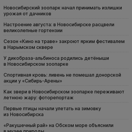
Новосибирский зоопарк начал принимать излишки
урожая от дачников
Настроение августа: в Новосибирске расцвели
великолепные гортензии
Сезон «Кино на траве» закроют ярким фестивалем
в Нарымском сквере
У дикобраза-альбиноса родились детёныши
в Новосибирском зоопарке
Спортивная кровь: ливень не помешал донорской
акции у «Сибирь-Арены»
Как звери в Новосибирском зоопарке переживают
летнюю жару: фоторепортаж
Первые птицы начали улетать на зимовку
из Новосибирска
«Ракушечный рай» на Обском море объяснили
в музее природы