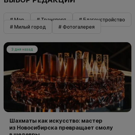
# Мэр
# Транспорт
# Благоустройство
# Милый город
# Фотогалерея
3 дня назад
Шахматы как искусство: мастер
из Новосибирска превращает смолу
в шедевры