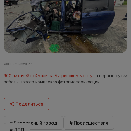
Фото: t.me/mvd_54
900 лихачей поймали на Бугринском мосту
за первые сутки
работы нового комплекса фотовидеофиксации.
Поделиться
# Безопасный город
# Происшествия
# ДТП