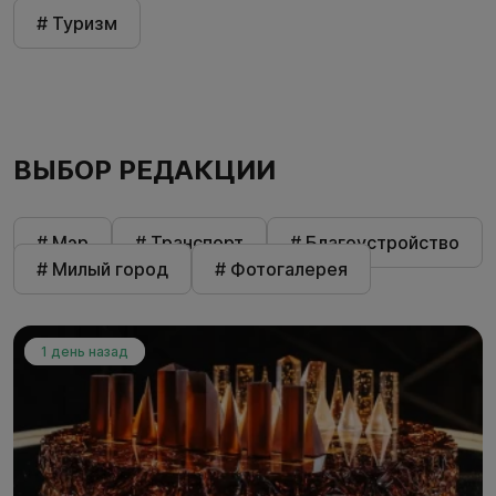
# Туризм
ВЫБОР РЕДАКЦИИ
# Мэр
# Транспорт
# Благоустройство
# Милый город
# Фотогалерея
1 день назад