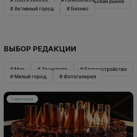
# Дом в городе
# Потребительский рынок
# Активный город
# Бизнес
ВЫБОР РЕДАКЦИИ
# Мэр
# Транспорт
# Благоустройство
# Милый город
# Фотогалерея
2 дня назад