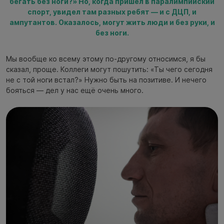
бегать без ноги?» Но, когда пришёл в паралимпийский
спорт, увидел там разных ребят — и с ДЦП, и
ампутантов. Оказалось, могут жить люди и без руки, и
без ноги.
Мы вообще ко всему этому по-другому относимся, я бы
сказал, проще. Коллеги могут пошутить: «Ты чего сегодня
не с той ноги встал?» Нужно быть на позитиве. И нечего
бояться — дел у нас ещё очень много.