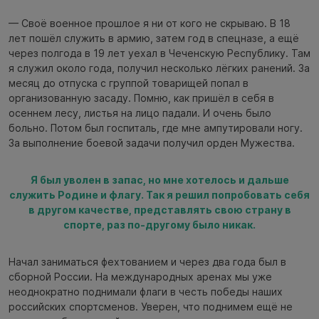
— Своё военное прошлое я ни от кого не скрываю. В 18
лет пошёл служить в армию, затем год в спецназе, а ещё
через полгода в 19 лет уехал в Чеченскую Республику. Там
я служил около года, получил несколько лёгких ранений. За
месяц до отпуска с группой товарищей попал в
организованную засаду. Помню, как пришёл в себя в
осеннем лесу, листья на лицо падали. И очень было
больно. Потом был госпиталь, где мне ампутировали ногу.
За выполнение боевой задачи получил орден Мужества.
Я был уволен в запас, но мне хотелось и дальше
служить Родине и флагу. Так я решил попробовать себя
в другом качестве, представлять свою страну в
спорте, раз по-другому было никак.
Начал заниматься фехтованием и через два года был в
сборной России. На международных аренах мы уже
неоднократно поднимали флаги в честь победы наших
российских спортсменов. Уверен, что поднимем ещё не